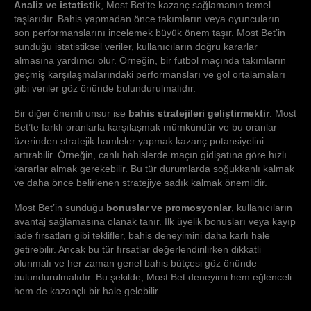
Analiz ve istatistik
, Most Bet’te kazanç sağlamanın temel
taşlarıdır. Bahis yapmadan önce takımların veya oyuncuların
son performanslarını incelemek büyük önem taşır. Most Bet’in
sunduğu istatistiksel veriler, kullanıcıların doğru kararlar
almasına yardımcı olur. Örneğin, bir futbol maçında takımların
geçmiş karşılaşmalarındaki performansları ve gol ortalamaları
gibi veriler göz önünde bulundurulmalıdır.
Bir diğer önemli unsur ise
bahis stratejileri geliştirmektir
. Most
Bet’te farklı oranlarla karşılaşmak mümkündür ve bu oranlar
üzerinden stratejik hamleler yapmak kazanç potansiyelini
artırabilir. Örneğin, canlı bahislerde maçın gidişatına göre hızlı
kararlar almak gerekebilir. Bu tür durumlarda soğukkanlı kalmak
ve daha önce belirlenen stratejiye sadık kalmak önemlidir.
Most Bet’in sunduğu
bonuslar ve promosyonlar
, kullanıcıların
avantaj sağlamasına olanak tanır. İlk üyelik bonusları veya kayıp
iade fırsatları gibi teklifler, bahis deneyimini daha karlı hale
getirebilir. Ancak bu tür fırsatlar değerlendirilirken dikkatli
olunmalı ve her zaman genel bahis bütçesi göz önünde
bulundurulmalıdır. Bu şekilde, Most Bet deneyimi hem eğlenceli
hem de kazançlı bir hale gelebilir.