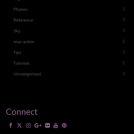
Phases
Reference
Sky
stop-action
Tips
Tutorials
Uncategorized
Connect