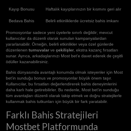
Kayıp Bonusu
Haftalık kayıplarınızın bir kısmını geri alır
Bedava Bahis
Belirli etkinliklerde ücretsiz bahis imkanı
Promosyonlar sadece yeni üyelerle sınırlı değildir; mevcut
kullanıcılar da düzenli olarak sunulan kampanyalardan
yararlanabilir. Örneğin, belirli etkinlikler veya özel günlerde
düzenlenen
turnuvalar
ve
çekilişler
, ekstra kazanç fırsatları
sunar. Ayrıca, arkadaşlarınızı Most bet’e davet ederek de çeşitli
ödüller kazanabilirsiniz.
Bahis dünyasında avantajlı konumda olmak isteyenler için Most
bet’in sunduğu bonus ve promosyonlar büyük önem taşır.
Kullanıcılar, bu fırsatları değerlendirerek bahis deneyimlerini
daha karlı hale getirebilirler. Bu nedenle, Most bet’in sunduğu
tüm avantajları düzenli olarak takip etmek ve doğru stratejilerle
kullanmak bahis tutkunları için büyük bir fark yaratabilir.
Farklı Bahis Stratejileri
Mostbet Platformunda