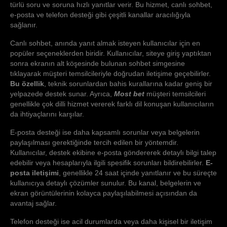
türlü soru ve soruna hızlı yanıtlar verir. Bu hizmet, canlı sohbet,
e-posta ve telefon desteği gibi çeşitli kanallar aracılığıyla
sağlanır.
Canlı sohbet, anında yanıt almak isteyen kullanıcılar için en
popüler seçeneklerden biridir. Kullanıcılar, siteye giriş yaptıktan
sonra ekranın alt köşesinde bulunan sohbet simgesine
tıklayarak müşteri temsilcileriyle doğrudan iletişime geçebilirler.
Bu özellik
, teknik sorunlardan bahis kurallarına kadar geniş bir
yelpazede destek sunar. Ayrıca,
Most bet
müşteri temsilcileri
genellikle çok dilli hizmet vererek farklı dil konuşan kullanıcıların
da ihtiyaçlarını karşılar.
E-posta desteği ise daha kapsamlı sorunlar veya belgelerin
paylaşılması gerektiğinde tercih edilen bir yöntemdir.
Kullanıcılar, destek ekibine e-posta göndererek detaylı bilgi talep
edebilir veya hesaplarıyla ilgili spesifik sorunları bildirebilirler.
E-
posta iletişimi
, genellikle 24 saat içinde yanıtlanır ve bu süreçte
kullanıcıya detaylı çözümler sunulur. Bu kanal, belgelerin ve
ekran görüntülerinin kolayca paylaşılabilmesi açısından da
avantaj sağlar.
Telefon desteği ise acil durumlarda veya daha kişisel bir iletişim