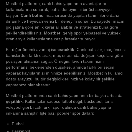
Mostbet platformu, canlı bahis yapmanın avantajlarını
kullanıcılarına sunarak, bahis deneyimini bir üst seviyeye
taşıyor.
Canlı bahis
, maç sırasında yapılan tahminlerle daha
dinamik ve heyecan verici bir deneyim sunar. Bu sayede, maçın
gidişatına göre anlık kararlar alabilir ve stratejinizi buna göre
şekillendirebilirsiniz.
Mostbet
, geniş spor yelpazesi ve yüksek
oranlarıyla kullanıcılarına cazip fırsatlar sunuyor.
Bir diğer önemli avantaj ise
esneklik
. Canlı bahisler, maç öncesi
bahislerden farklı olarak, maç sırasında değişen koşullara göre
pozisyon almanızı sağlar. Örneğin, favori takımınızın
performansı beklenenden düşükse, anında farklı bir seçim
yaparak kayıplarınızı minimize edebilirsiniz. Mostbet’in kullanıcı
dostu arayüzü, bu tür değişiklikleri hızlı ve kolay bir şekilde
yapmanıza olanak tanır.
Mostbet platformunda canlı bahis yapmanın bir başka artısı da
çeşitlilik
. Kullanıcılar sadece futbol değil; basketbol, tenis,
voleybol gibi birçok farklı spor dalında canlı bahis yapma
imkanına sahiptir. İşte bazı popüler spor dalları:
Futbol
Basketbol