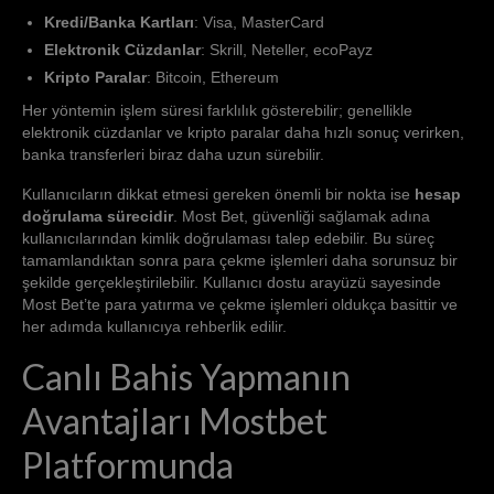
Kredi/Banka Kartları
: Visa, MasterCard
Elektronik Cüzdanlar
: Skrill, Neteller, ecoPayz
Kripto Paralar
: Bitcoin, Ethereum
Her yöntemin işlem süresi farklılık gösterebilir; genellikle
elektronik cüzdanlar ve kripto paralar daha hızlı sonuç verirken,
banka transferleri biraz daha uzun sürebilir.
Kullanıcıların dikkat etmesi gereken önemli bir nokta ise
hesap
doğrulama sürecidir
. Most Bet, güvenliği sağlamak adına
kullanıcılarından kimlik doğrulaması talep edebilir. Bu süreç
tamamlandıktan sonra para çekme işlemleri daha sorunsuz bir
şekilde gerçekleştirilebilir. Kullanıcı dostu arayüzü sayesinde
Most Bet’te para yatırma ve çekme işlemleri oldukça basittir ve
her adımda kullanıcıya rehberlik edilir.
Canlı Bahis Yapmanın
Avantajları Mostbet
Platformunda