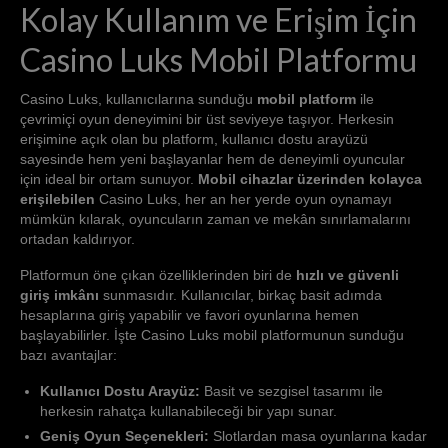
Kolay Kullanım ve Erişim İçin
Casino Luks Mobil Platformu
Casino Luks, kullanıcılarına sunduğu
mobil platform
ile
çevrimiçi oyun deneyimini bir üst seviyeye taşıyor. Herkesin
erişimine açık olan bu platform, kullanıcı dostu arayüzü
sayesinde hem yeni başlayanlar hem de deneyimli oyuncular
için ideal bir ortam sunuyor.
Mobil cihazlar üzerinden kolayca
erişilebilen
Casino Luks, her an her yerde oyun oynamayı
mümkün kılarak, oyuncuların zaman ve mekân sınırlamalarını
ortadan kaldırıyor.
Platformun öne çıkan özelliklerinden biri de
hızlı ve güvenli
giriş imkânı
sunmasıdır. Kullanıcılar, birkaç basit adımda
hesaplarına giriş yapabilir ve favori oyunlarına hemen
başlayabilirler. İşte Casino Luks mobil platformunun sunduğu
bazı avantajlar:
Kullanıcı Dostu Arayüz:
Basit ve sezgisel tasarımı ile
herkesin rahatça kullanabileceği bir yapı sunar.
Geniş Oyun Seçenekleri:
Slotlardan masa oyunlarına kadar