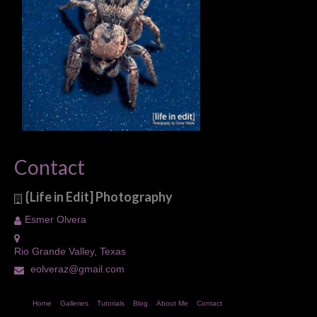
Contact
{Life in Edit] Photography
Esmer Olvera
Rio Grande Valley, Texas
eolveraz@gmail.com
Home
Galleries
Tutorials
Blog
About Me
Contact