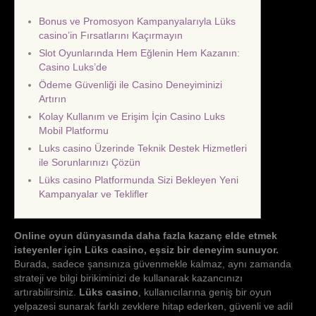
Portraits
Bonus ve Promosyon Kampanyalarıyla Lüks
casino’in Fırsatlarını Kaçırmayın
Pets
Slot Oyunlarında Hem Eğlenin Hem Kazanın:
Casino Luks’de
Products
Ödeme Güvenliği ile Casino Deneyiminizi
Artırın
Weddings
Kolay Kullanım ve Erişim İçin Casino Luks
About Me
Mobil Platformu
Luks casino Üzerinde Teknik Destek Hizmetleri
Contact
ile Sorunlarınızı Çözün
Lüks casino Platformunda Sizi Bekleyen Yeni
Kampanyalar ve Teklifler
Online oyun dünyasında daha fazla kazanç elde etmek
isteyenler için Lüks casino, eşsiz bir deneyim sunuyor.
Burada, sadece şansınıza güvenmekle kalmaz, aynı zamanda
strateji ve bilgi birikiminizi de kullanarak kazancınızı
artırabilirsiniz.
Lüks casino
, kullanıcılarına geniş bir oyun
yelpazesi sunarak farklı zevklere hitap ederken, güvenli ve adil