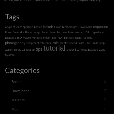
Tags
bokeh
exposure
Angle of View
aperture
basics
Color Temperature
Downloads
filters
fireworks
Focal Length
focal plane
Formula
Free
freeze
HDR
Hyperfocal
Distance
ISO
Macro
Meteors
Motion Blur
ND
Nigh Sky
Night
Panning
photography
rule
reciprocal
reference
shutter speed
Stars
Star Trails
stop-
tutorial
tips
action
Sunny 16
test
tip
Under $10
White Balance
Zone
System
Categories
Bokeh
Downloads
Meteors
Moon