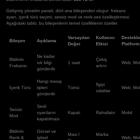
Gelişmiş yönetim paneli, dört ana bileşenden oluşur: frekans
ayarı, içerik türü seçimi, sessiz mod ve renk‑ses özelleştirmesi.
Aşağıdaki tablo, bu bileşenlerin temel özelliklerini özetler.
Varsayılan
Kullanıcı
Destekl
Bileşen
Açıklama
Değer
Etkisi
Platform
Ne kadar
Bildirim
Çekiş
sık bilgi
1 saat
Web, Mob
Frekansı
artırır
gönderilir
Hangi mesaj
İlgiyi
İçerik Türü
tipleri
Tümü
Web, Mob
odaklar
gönderilir
Sesli
Sessiz
uyarıların
Kapalı
Rahatlatır
Mobil
Mod
kapatılması
Bildirim
Görsel ve
Mavi /
Marka
Renk &
işitsel
Web, Mob