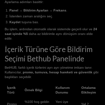
Ayarlama adımları basittir:
Panel
→
Bildirim Ayarları
→
Frekans
.
İstenilen zaman aralığını seç.
Kaydet
tuşuna bas.
Bu işlem, ardından otomatik olarak sistemde geçerli olur ve
24
saat içinde %5
daha az bildirimle aynı dönüşüm oranı elde
edilir.
İçerik Türüne Göre Bildirim
Seçimi Bethub Panelinde
BetHUB, farklı içerik türlerini ayrı ayrı yönetme imkanı tanır.
Kullanıcılar,
promo, turnuva, hesap hareketi ve güvenlik
gibi
başlıkları seçebilir.
İçerik
Kullanım
Ortalama
Örnek Bilgi
Türü
Durumu
Etkileşim
%100 hoş geldin
Yeni üye
Promo
%4,2