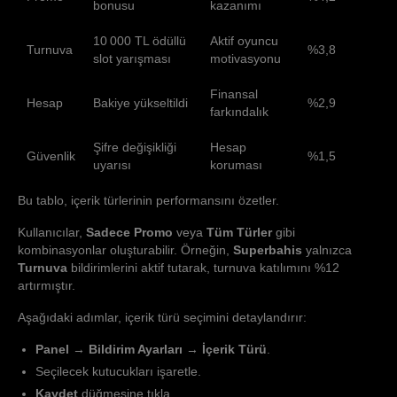
bonusu
kazanımı
10 000 TL ödüllü
Aktif oyuncu
Turnuva
%3,8
slot yarışması
motivasyonu
Finansal
Hesap
Bakiye yükseltildi
%2,9
farkındalık
Şifre değişikliği
Hesap
Güvenlik
%1,5
uyarısı
koruması
Bu tablo, içerik türlerinin performansını özetler.
Kullanıcılar,
Sadece Promo
veya
Tüm Türler
gibi
kombinasyonlar oluşturabilir. Örneğin,
Superbahis
yalnızca
Turnuva
bildirimlerini aktif tutarak, turnuva katılımını %12
artırmıştır.
Aşağıdaki adımlar, içerik türü seçimini detaylandırır:
Panel
→
Bildirim Ayarları
→
İçerik Türü
.
Seçilecek kutucukları işaretle.
Kaydet
düğmesine tıkla.