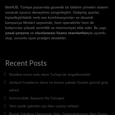
BetHUB, Türkiye pazarında güvenilir bir bildirim yönetim sistemi
sunarak oyuncu deneyimini zenginleştirir. Gelişmiş ayarlar,
kişiselleştirilebilir renk‑ses kombinasyonları ve dinamik
kampanya filtreleri sayesinde, hem operatörler hem de
kullanıcılar yüksek verimlilik ve memnuniyet elde eder. Bu yapı,
yasal çerçeve
ve
uluslararası lisans standartları
yla uyumlu
olup, sorumlu oyun pratiğini destekler.
Recent Posts
Mostbet resmi web sitesi Turkiye’de engellenmistir
Jackpot fırsatlarını dene ve bonus yakala Youwin güncel giriş
adresi
Azinomobile Зеркало На Сегодня
Yeni üyelik işlemleri için Alev casino rehberi
Buyuk Odullere Ulasmanin Yolu: Gatesofolympus Slot Oyunu