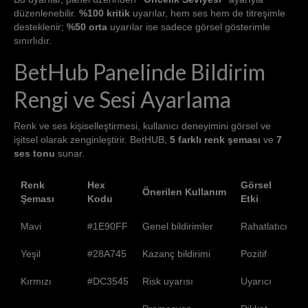
düzenlenebilir.
%100 kritik
uyarılar, hem ses hem de titreşimle
desteklenir;
%50 orta
uyarılar ise sadece görsel gösterimle
sınırlıdır.
BetHub Panelinde Bildirim
Rengi ve Sesi Ayarlama
Renk ve ses kişiselleştirmesi, kullanıcı deneyimini görsel ve
işitsel olarak zenginleştirir. BetHUB,
5 farklı renk şeması
ve
7
ses tonu
sunar.
Renk
Hex
Görsel
Önerilen Kullanım
Şeması
Kodu
Etki
Mavi
#1E90FF
Genel bildirimler
Rahatlatıcı
Yeşil
#28A745
Kazanç bildirimi
Pozitif
Kırmızı
#DC3545
Risk uyarısı
Uyarıcı