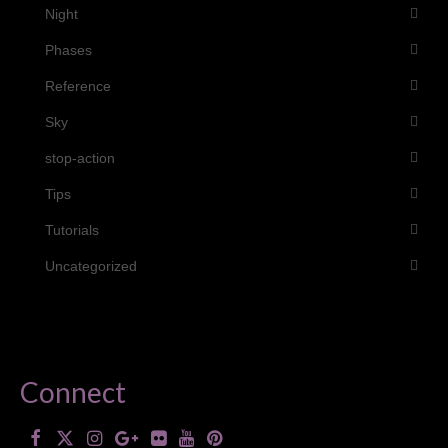
Night
Phases
Reference
Sky
stop-action
Tips
Tutorials
Uncategorized
Connect