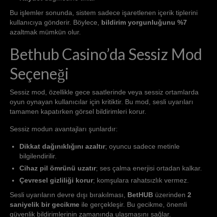
Bu işlemler sonunda, sistem sadece işaretlenen içerik tiplerini
kullanıcıya gönderir. Böylece,
bildirim yorgunluğunu %7
azaltmak mümkün olur.
Bethub Casino’da Sessiz Mod
Seçeneği
Sessiz mod, özellikle gece saatlerinde veya sessiz ortamlarda
oyun oynayan kullanıcılar için kritiktir. Bu mod, sesli uyarıları
tamamen kapatırken görsel bildirimleri korur.
Sessiz modun avantajları şunlardır:
Dikkat dağınıklığını azaltır
; oyuncu sadece metinle
bilgilendirilir.
Cihaz pil ömrünü uzatır
; ses çalma enerjisi ortadan kalkar.
Çevresel gizliliği korur
; komşulara rahatsızlık vermez.
Sesli uyarıların devre dışı bırakılması,
BetHUB
üzerinden
2
saniyelik bir gecikme
ile gerçekleşir. Bu gecikme, önemli
güvenlik bildirimlerinin zamanında ulaşmasını sağlar.