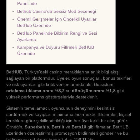
Panelinde
Bethub Casino’da Sessiz Mod Seçeneği
Önemli Gelişmeler İçin Öncelikli Uyarılar
BetHub Üzerinde
BetHub Panelinde Bildirim Rengi ve Sesi
Ayarlama
Kampanya ve Duyuru Filtreleri BetHUB
Üzerinde
BetHUB, Türkiye’deki casino meraklılarına anlık bilgi akışı
sağlayan bir platformdur. Üyeler, oyun sonuçları, bonus teklifleri
ve risk uyarıları gibi kritik verileri anında alır. Bu sistem,
ortalama tıklama oranı %3,2
ve
dönüşüm oranı %1,8
gibi
yüksek performans göstergeleriyle desteklenir.
Sistemin temel amacı, oyuncunun deneyimini kesintisiz
sürdürmek ve kayıpları minimuma indirmektir. Bildirimler, kişisel
tercihlere göre şekillendirildiği için her üye farklı bir akış görür.
Örneğin,
Superbahis
,
Bettilt
ve
Bets10
gibi firmalar, BetHUB
üzerinden özelleştirilmiş promosyon bildirimleri gönderir ve bu
bildirimlerin ortalama bonus tutarı
150 TL
’dir.