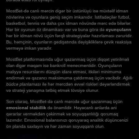
MostBet-də canlı mərcin digər bir üstünlüyü isə müxtəlif idman
növlərinə və oyunlara geniş seçim imkanıdır. İstifadəçilər futbol,
basketbol, tennis və daha çox idman növündə mərc edə bilərlər.
Hər bir oyunun öz dinamikası var və buna görə də
oyunçuların
hər bir idman növü üçün fərqli strategiyalar hazırlaması zəruridir.
Bu, həmçinin, oyunların gedişatında dəyişikliklərə çevik reaksiya
verməyə imkan yaradır.
MostBet platformasında uğur qazanmaq üçün diqqət yetirilməli
olan digər məqam isə bankroll menecmentidir. Oyunçuların
maliyyə resurslarını düzgün idarə etməsi, itkiləri minimuma
endirmək və qazancı maksimuma çatdırmaq üçün vacibdir.
Ağıllı
büdcə planlaması
ilə hər mərcdən əvvəl riskləri dəyərləndirmək
və strateji yanaşma tətbiq etmək tövsiyə olunur.
Son olaraq, MostBet-də canlı mərcdə uğur qazanmaq üçün
emosional stabillik
də önəmlidir. Həyəcanlı anlarda ani
qərarlar verməkdən çəkinmək və soyuqqanlılığı qorumaq
lazımdır. Emosional balansınızı qoruyaraq analitik düşüncənizi
ön planda saxlayın və hər zaman soyuqqanlı olun.