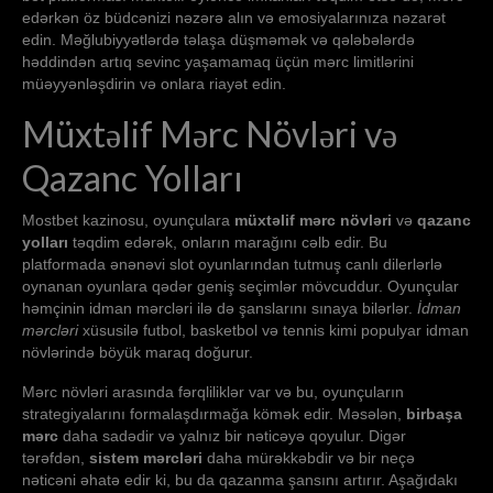
edərkən öz büdcənizi nəzərə alın və emosiyalarınıza nəzarət
edin. Məğlubiyyətlərdə təlaşa düşməmək və qələbələrdə
həddindən artıq sevinc yaşamamaq üçün mərc limitlərini
müəyyənləşdirin və onlara riayət edin.
Müxtəlif Mərc Növləri və
Qazanc Yolları
Mostbet kazinosu, oyunçulara
müxtəlif mərc növləri
və
qazanc
yolları
təqdim edərək, onların marağını cəlb edir. Bu
platformada ənənəvi slot oyunlarından tutmuş canlı dilerlərlə
oynanan oyunlara qədər geniş seçimlər mövcuddur. Oyunçular
həmçinin idman mərcləri ilə də şanslarını sınaya bilərlər.
İdman
mərcləri
xüsusilə futbol, basketbol və tennis kimi populyar idman
növlərində böyük maraq doğurur.
Mərc növləri arasında fərqliliklər var və bu, oyunçuların
strategiyalarını formalaşdırmağa kömək edir. Məsələn,
birbaşa
mərc
daha sadədir və yalnız bir nəticəyə qoyulur. Digər
tərəfdən,
sistem mərcləri
daha mürəkkəbdir və bir neçə
nəticəni əhatə edir ki, bu da qazanma şansını artırır. Aşağıdakı