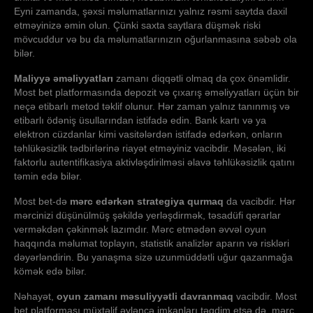
Eyni zamanda, şəxsi məlumatlarınızı yalnız rəsmi saytda daxil
etməyinizə əmin olun. Çünki saxta saytlara düşmək riski
mövcuddur və bu da məlumatlarınızın oğurlanmasına səbəb ola
bilər.
Maliyyə əməliyyatları
zamanı diqqətli olmaq da çox önəmlidir.
Most bet platformasında depozit və çıxarış əməliyyatları üçün bir
neçə etibarlı metod təklif olunur. Hər zaman yalnız tanınmış və
etibarlı ödəniş üsullarından istifadə edin. Bank kartı və ya
elektron cüzdanlar kimi vasitələrdən istifadə edərkən, onların
təhlükəsizlik tədbirlərinə riayət etməyiniz vacibdir. Məsələn, iki
faktorlu autentifikasiya aktivləşdirilməsi əlavə təhlükəsizlik qatını
təmin edə bilər.
Most bet-də
mərc edərkən strategiya qurmaq
da vacibdir. Hər
mərcinizi düşünülmüş şəkildə yerləşdirmək, təsadüfi qərarlar
verməkdən çəkinmək lazımdır. Mərc etmədən əvvəl oyun
haqqında məlumat toplayın, statistik analizlər aparın və riskləri
dəyərləndirin. Bu yanaşma sizə uzunmüddətli uğur qazanmağa
kömək edə bilər.
Nəhayət,
oyun zamanı məsuliyyətli davranmaq
vacibdir. Most
bet platforması müxtəlif əyləncə imkanları təqdim etsə də, mərc