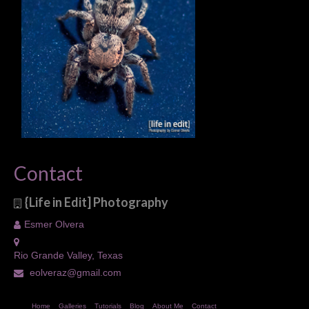
Contact
{Life in Edit] Photography
Esmer Olvera
Rio Grande Valley, Texas
eolveraz@gmail.com
Home
Galleries
Tutorials
Blog
About Me
Contact