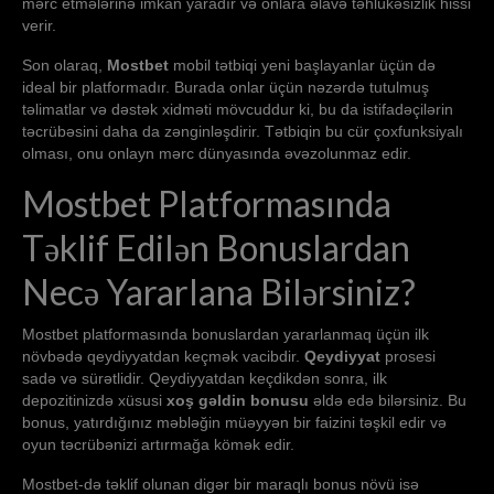
mərc etmələrinə imkan yaradır və onlara əlavə təhlükəsizlik hissi
verir.
Son olaraq,
Mostbet
mobil tətbiqi yeni başlayanlar üçün də
ideal bir platformadır. Burada onlar üçün nəzərdə tutulmuş
təlimatlar və dəstək xidməti mövcuddur ki, bu da istifadəçilərin
təcrübəsini daha da zənginləşdirir. Tətbiqin bu cür çoxfunksiyalı
olması, onu onlayn mərc dünyasında əvəzolunmaz edir.
Mostbet Platformasında
Təklif Edilən Bonuslardan
Necə Yararlana Bilərsiniz?
Mostbet platformasında bonuslardan yararlanmaq üçün ilk
növbədə qeydiyyatdan keçmək vacibdir.
Qeydiyyat
prosesi
sadə və sürətlidir. Qeydiyyatdan keçdikdən sonra, ilk
depozitinizdə xüsusi
xoş gəldin bonusu
əldə edə bilərsiniz. Bu
bonus, yatırdığınız məbləğin müəyyən bir faizini təşkil edir və
oyun təcrübənizi artırmağa kömək edir.
Mostbet-də təklif olunan digər bir maraqlı bonus növü isə