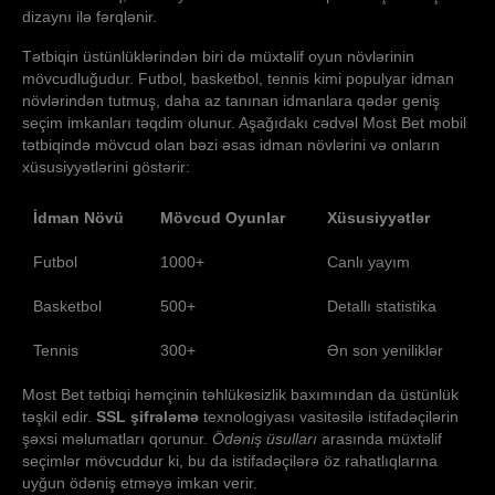
dizaynı ilə fərqlənir.
Tətbiqin üstünlüklərindən biri də müxtəlif oyun növlərinin
mövcudluğudur. Futbol, basketbol, tennis kimi populyar idman
növlərindən tutmuş, daha az tanınan idmanlara qədər geniş
seçim imkanları təqdim olunur. Aşağıdakı cədvəl Most Bet mobil
tətbiqində mövcud olan bəzi əsas idman növlərini və onların
xüsusiyyətlərini göstərir:
İdman Növü
Mövcud Oyunlar
Xüsusiyyətlər
Futbol
1000+
Canlı yayım
Basketbol
500+
Detallı statistika
Tennis
300+
Ən son yeniliklər
Most Bet tətbiqi həmçinin təhlükəsizlik baxımından da üstünlük
təşkil edir.
SSL şifrələmə
texnologiyası vasitəsilə istifadəçilərin
şəxsi məlumatları qorunur.
Ödəniş üsulları
arasında müxtəlif
seçimlər mövcuddur ki, bu da istifadəçilərə öz rahatlıqlarına
uyğun ödəniş etməyə imkan verir.