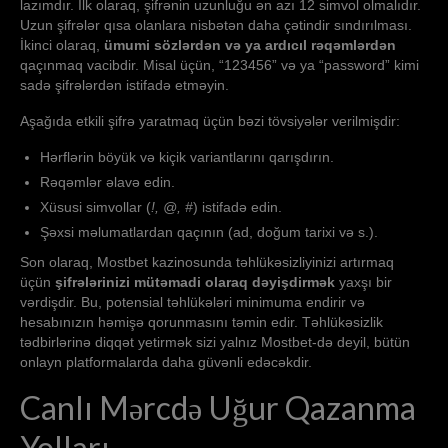
lazımdır. İlk olaraq, şifrənin uzunluğu ən azı 12 simvol olmalıdır.
Uzun şifrələr qısa olanlara nisbətən daha çətindir sındırılması.
İkinci olaraq,
ümumi sözlərdən və ya ardıcıl rəqəmlərdən
qaçınmaq vacibdir. Misal üçün, “123456” və ya “password” kimi
sadə şifrələrdən istifadə etməyin.
Aşağıda etkili şifrə yaratmaq üçün bəzi tövsiyələr verilmişdir:
Hərflərin böyük və kiçik variantlarını qarışdırın.
Rəqəmlər əlavə edin.
Xüsusi simvollar (
!, @, #
) istifadə edin.
Şəxsi məlumatlardan qaçının (ad, doğum tarixi və s.).
Son olaraq, Mostbet kazinosunda təhlükəsizliyinizi artırmaq
üçün
şifrələrinizi mütəmadi olaraq dəyişdirmək
yaxşı bir
vərdişdir. Bu, potensial təhlükələri minimuma endirir və
hesabınızın həmişə qorunmasını təmin edir. Təhlükəsizlik
tədbirlərinə diqqət yetirmək sizi yalnız Mostbet-də deyil, bütün
onlayn platformalarda daha güvənli edəcəkdir.
Canlı Mərcdə Uğur Qazanma
Yolları