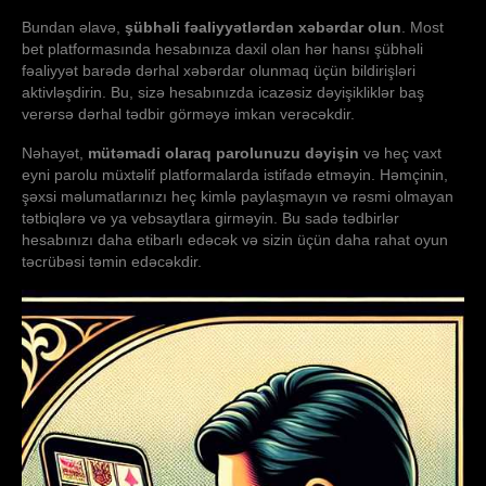
Bundan əlavə,
şübhəli fəaliyyətlərdən xəbərdar olun
. Most
bet platformasında hesabınıza daxil olan hər hansı şübhəli
fəaliyyət barədə dərhal xəbərdar olunmaq üçün bildirişləri
aktivləşdirin. Bu, sizə hesabınızda icazəsiz dəyişikliklər baş
verərsə dərhal tədbir görməyə imkan verəcəkdir.
Nəhayət,
mütəmadi olaraq parolunuzu dəyişin
və heç vaxt
eyni parolu müxtəlif platformalarda istifadə etməyin. Həmçinin,
şəxsi məlumatlarınızı heç kimlə paylaşmayın və rəsmi olmayan
tətbiqlərə və ya vebsaytlara girməyin. Bu sadə tədbirlər
hesabınızı daha etibarlı edəcək və sizin üçün daha rahat oyun
təcrübəsi təmin edəcəkdir.