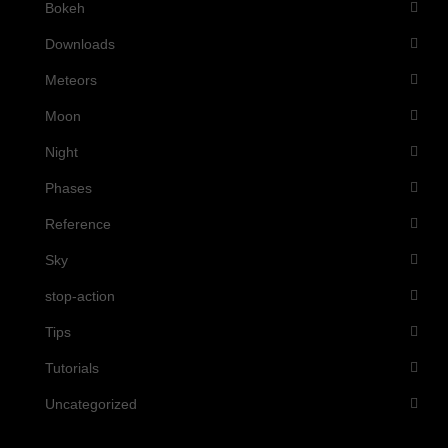
Bokeh
Downloads
Meteors
Moon
Night
Phases
Reference
Sky
stop-action
Tips
Tutorials
Uncategorized