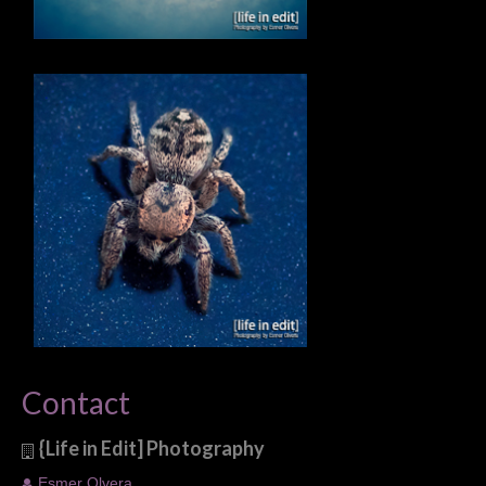
Contact
{Life in Edit] Photography
Esmer Olvera