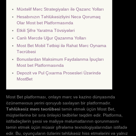
Portraits
Müxtəlif Mərc Strategiyaları ilə Qazanc Yolları
Hesabınızın Təhlükəsizliyini Necə Qorumaq
Pets
Olar Most bet Platformasında
Etkili Şifrə Yaratma Tövsiyələri
Products
Canlı Mərcdə Uğur Qazanma Yolları
Weddings
Most Bet Mobil Tətbiqi ilə Rahat Mərc Oynama
Təcrübəsi
About Me
Bonuslardan Maksimum Faydalanma İpuçları
Most bet Platformasında
Contact
Depozit və Pul Çıxarma Prosesləri Üzərində
MostBet
Most Bet platforması, onlayn mərc və kazino dünyasında
özünəməxsus yerini qoruyub saxlayan bir platformadır.
Təhlükəsiz mərc təcrübəsi
təmin etmək üçün Most Bet,
müştərilərinə bir sıra önləyici tədbirlər təqdim edir. Platforma,
istifadəçilərin şəxsi və maliyyə məlumatlarının qorunmasını
təmin etmək üçün müasir şifrələmə texnologiyalarından istifadə
edir. Bu, oyunçuların özlərini təhlükəsiz hiss etmələrini və yalnız