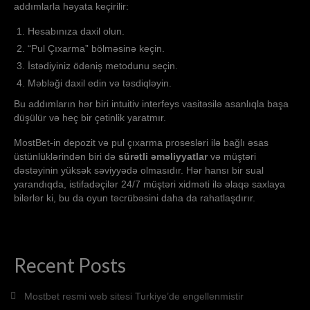
addımlarla həyata keçirilir:
Hesabınıza daxil olun.
“Pul Çıxarma” bölməsinə keçin.
İstədiyiniz ödəniş metodunu seçin.
Məbləği daxil edin və təsdiqləyin.
Bu addımların hər biri intuitiv interfeys vasitəsilə asanlıqla başa
düşülür və heç bir çətinlik yaratmır.
MostBet-in depozit və pul çıxarma prosesləri ilə bağlı əsas
üstünlüklərindən biri də
sürətli əməliyyatlar
və müştəri
dəstəyinin yüksək səviyyədə olmasıdır. Hər hansı bir sual
yarandıqda, istifadəçilər 24/7 müştəri xidməti ilə əlaqə saxlaya
bilərlər ki, bu da oyun təcrübəsini daha da rahatlaşdırır.
Recent Posts
Mostbet resmi web sitesi Turkiye’de engellenmistir