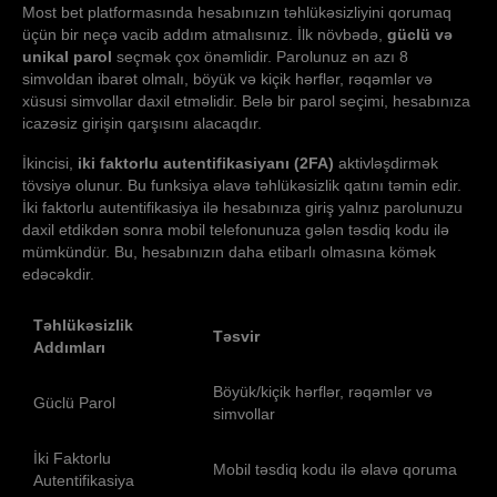
Most bet platformasında hesabınızın təhlükəsizliyini qorumaq
üçün bir neçə vacib addım atmalısınız. İlk növbədə,
güclü və
unikal parol
seçmək çox önəmlidir. Parolunuz ən azı 8
simvoldan ibarət olmalı, böyük və kiçik hərflər, rəqəmlər və
xüsusi simvollar daxil etməlidir. Belə bir parol seçimi, hesabınıza
icazəsiz girişin qarşısını alacaqdır.
İkincisi,
iki faktorlu autentifikasiyanı (2FA)
aktivləşdirmək
tövsiyə olunur. Bu funksiya əlavə təhlükəsizlik qatını təmin edir.
İki faktorlu autentifikasiya ilə hesabınıza giriş yalnız parolunuzu
daxil etdikdən sonra mobil telefonunuza gələn təsdiq kodu ilə
mümkündür. Bu, hesabınızın daha etibarlı olmasına kömək
edəcəkdir.
Təhlükəsizlik
Təsvir
Addımları
Böyük/kiçik hərflər, rəqəmlər və
Güclü Parol
simvollar
İki Faktorlu
Mobil təsdiq kodu ilə əlavə qoruma
Autentifikasiya