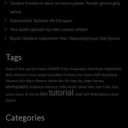
Jackpot fırsatlarını dene ve bonus yakala Youwin güncel giriş
adresi
Azinomobile Зеркало На Сегодня
Yeni üyelik işlemleri için Alev casino rehberi
Buyuk Odullere Ulasmanin Yolu: Gatesofolympus Slot Oyunu
Tags
bokeh
exposure
Angle of View
aperture
basics
Color Temperature
Downloads
filters
fireworks
Focal Length
focal plane
Formula
Free
freeze
HDR
Hyperfocal
Distance
ISO
Macro
Meteors
Motion Blur
ND
Nigh Sky
Night
Panning
photography
rule
reciprocal
reference
shutter speed
Stars
Star Trails
stop-
tutorial
tips
action
Sunny 16
test
tip
Under $10
White Balance
Zone
System
Categories