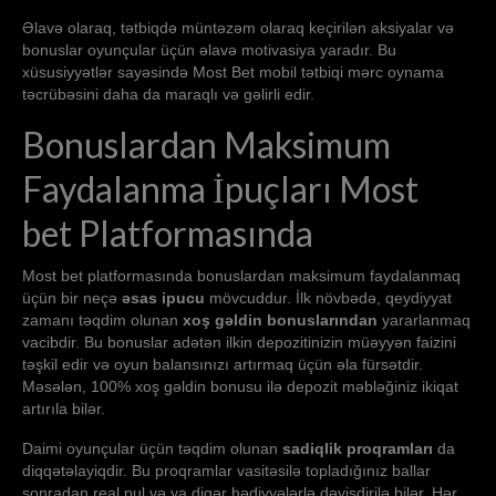
Əlavə olaraq, tətbiqdə müntəzəm olaraq keçirilən aksiyalar və
bonuslar oyunçular üçün əlavə motivasiya yaradır. Bu
xüsusiyyətlər sayəsində Most Bet mobil tətbiqi mərc oynama
təcrübəsini daha da maraqlı və gəlirli edir.
Bonuslardan Maksimum
Faydalanma İpuçları Most
bet Platformasında
Most bet platformasında bonuslardan maksimum faydalanmaq
üçün bir neçə
əsas ipucu
mövcuddur. İlk növbədə, qeydiyyat
zamanı təqdim olunan
xoş gəldin bonuslarından
yararlanmaq
vacibdir. Bu bonuslar adətən ilkin depozitinizin müəyyən faizini
təşkil edir və oyun balansınızı artırmaq üçün əla fürsətdir.
Məsələn, 100% xoş gəldin bonusu ilə depozit məbləğiniz ikiqat
artırıla bilər.
Daimi oyunçular üçün təqdim olunan
sadiqlik proqramları
da
diqqətəlayiqdir. Bu proqramlar vasitəsilə topladığınız ballar
sonradan real pul və ya digər hədiyyələrlə dəyişdirilə bilər. Hər