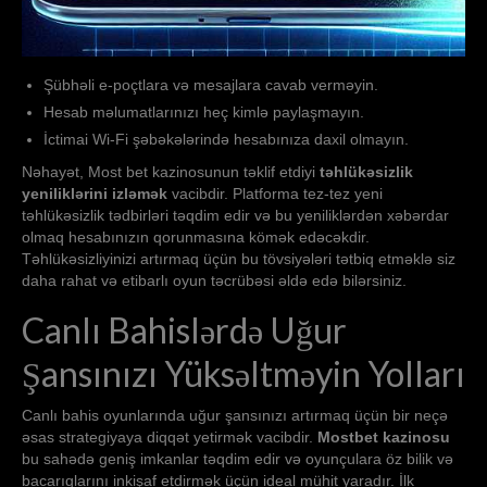
Şübhəli e-poçtlara və mesajlara cavab verməyin.
Hesab məlumatlarınızı heç kimlə paylaşmayın.
İctimai Wi-Fi şəbəkələrində hesabınıza daxil olmayın.
Nəhayət, Most bet kazinosunun təklif etdiyi
təhlükəsizlik
yeniliklərini izləmək
vacibdir. Platforma tez-tez yeni
təhlükəsizlik tədbirləri təqdim edir və bu yeniliklərdən xəbərdar
olmaq hesabınızın qorunmasına kömək edəcəkdir.
Təhlükəsizliyinizi artırmaq üçün bu tövsiyələri tətbiq etməklə siz
daha rahat və etibarlı oyun təcrübəsi əldə edə bilərsiniz.
Canlı Bahislərdə Uğur
Şansınızı Yüksəltməyin Yolları
Canlı bahis oyunlarında uğur şansınızı artırmaq üçün bir neçə
əsas strategiyaya diqqət yetirmək vacibdir.
Mostbet kazinosu
bu sahədə geniş imkanlar təqdim edir və oyunçulara öz bilik və
bacarıqlarını inkişaf etdirmək üçün ideal mühit yaradır. İlk