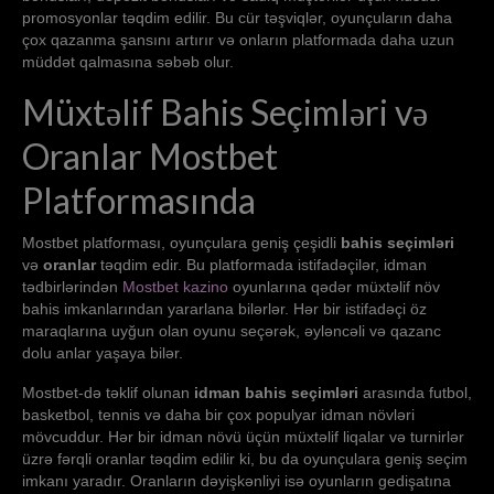
promosyonlar təqdim edilir. Bu cür təşviqlər, oyunçuların daha
çox qazanma şansını artırır və onların platformada daha uzun
müddət qalmasına səbəb olur.
Müxtəlif Bahis Seçimləri və
Oranlar Mostbet
Platformasında
Mostbet platforması, oyunçulara geniş çeşidli
bahis seçimləri
və
oranlar
təqdim edir. Bu platformada istifadəçilər, idman
tədbirlərindən
Mostbet kazino
oyunlarına qədər müxtəlif növ
bahis imkanlarından yararlana bilərlər. Hər bir istifadəçi öz
maraqlarına uyğun olan oyunu seçərək, əyləncəli və qazanc
dolu anlar yaşaya bilər.
Mostbet-də təklif olunan
idman bahis seçimləri
arasında futbol,
basketbol, tennis və daha bir çox populyar idman növləri
mövcuddur. Hər bir idman növü üçün müxtəlif liqalar və turnirlər
üzrə fərqli oranlar təqdim edilir ki, bu da oyunçulara geniş seçim
imkanı yaradır. Oranların dəyişkənliyi isə oyunların gedişatına