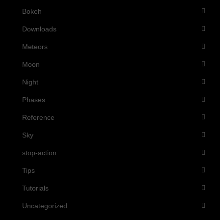
Bokeh
Downloads
Meteors
Moon
Night
Phases
Reference
Sky
stop-action
Tips
Tutorials
Uncategorized