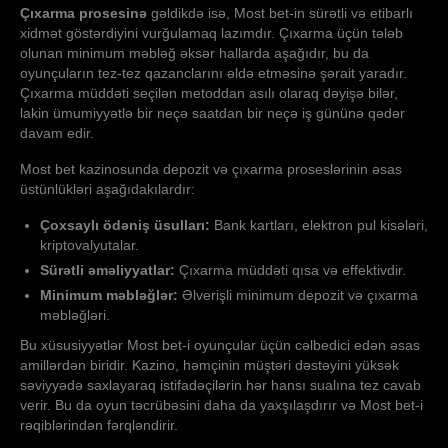
Çıxarma prosesinə
gəldikdə isə, Most bet-in sürətli və etibarlı
xidmət göstərdiyini vurğulamaq lazımdır. Çıxarma üçün tələb
olunan minimum məbləğ əksər hallarda aşağıdır, bu da
oyunçuların tez-tez qazanclarını əldə etməsinə şərait yaradır.
Çıxarma müddəti seçilən metoddan asılı olaraq dəyişə bilər,
lakin ümumiyyətlə bir neçə saatdan bir neçə iş gününə qədər
davam edir.
Most bet kazinosunda depozit və çıxarma proseslərinin əsas
üstünlükləri aşağıdakılardır:
Çoxsaylı ödəniş üsulları:
Bank kartları, elektron pul kisələri,
kriptovalyutalar.
Sürətli əməliyyatlar:
Çıxarma müddəti qısa və effektivdir.
Minimum məbləğlər:
Əlverişli minimum depozit və çıxarma
məbləğləri.
Bu xüsusiyyətlər Most bet-i oyunçular üçün cəlbedici edən əsas
amillərdən biridir. Kazino, həmçinin müştəri dəstəyini yüksək
səviyyədə saxlayaraq istifadəçilərin hər hansı sualına tez cavab
verir. Bu da oyun təcrübəsini daha da yaxşılaşdırır və Most bet-i
rəqiblərindən fərqləndirir.