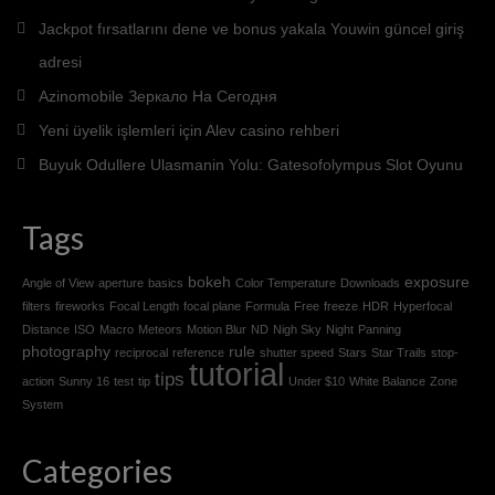
Jackpot fırsatlarını dene ve bonus yakala Youwin güncel giriş
adresi
Azinomobile Зеркало На Сегодня
Yeni üyelik işlemleri için Alev casino rehberi
Buyuk Odullere Ulasmanin Yolu: Gatesofolympus Slot Oyunu
Tags
bokeh
exposure
Angle of View
aperture
basics
Color Temperature
Downloads
filters
fireworks
Focal Length
focal plane
Formula
Free
freeze
HDR
Hyperfocal
Distance
ISO
Macro
Meteors
Motion Blur
ND
Nigh Sky
Night
Panning
photography
rule
reciprocal
reference
shutter speed
Stars
Star Trails
stop-
tutorial
tips
action
Sunny 16
test
tip
Under $10
White Balance
Zone
System
Categories