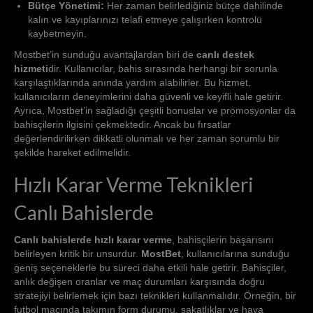
Bütçe Yönetimi:
Her zaman belirlediğiniz bütçe dahilinde
kalın ve kayıplarınızı telafi etmeye çalışırken kontrolü
kaybetmeyin.
Mostbet’in sunduğu avantajlardan biri de
canlı destek
hizmeti
dir. Kullanıcılar, bahis sırasında herhangi bir sorunla
karşılaştıklarında anında yardım alabilirler. Bu hizmet,
kullanıcıların deneyimlerini daha güvenli ve keyifli hale getirir.
Ayrıca, Mostbet’in sağladığı çeşitli bonuslar ve promosyonlar da
bahisçilerin ilgisini çekmektedir. Ancak bu fırsatlar
değerlendirilirken dikkatli olunmalı ve her zaman sorumlu bir
şekilde hareket edilmelidir.
Hızlı Karar Verme Teknikleri
Canlı Bahislerde
Canlı bahislerde hızlı karar verme
, bahisçilerin başarısını
belirleyen kritik bir unsurdur.
MostBet
, kullanıcılarına sunduğu
geniş seçeneklerle bu süreci daha etkili hale getirir. Bahisçiler,
anlık değişen oranlar ve maç durumları karşısında doğru
stratejiyi belirlemek için bazı teknikleri kullanmalıdır. Örneğin, bir
futbol maçında takımın form durumu, sakatlıklar ve hava