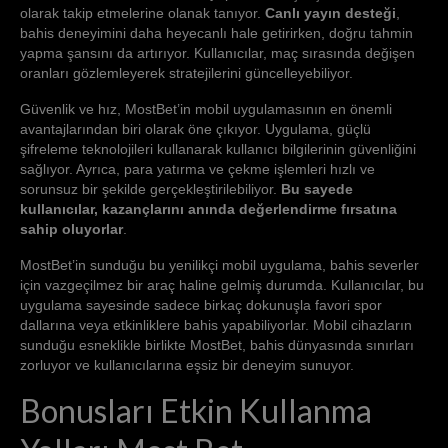
olarak takip etmelerine olanak tanıyor.
Canlı yayın desteği
,
bahis deneyimini daha heyecanlı hale getirirken, doğru tahmin
yapma şansını da artırıyor. Kullanıcılar, maç sırasında değişen
oranları gözlemleyerek stratejilerini güncelleyebiliyor.
Güvenlik ve hız, MostBet’in mobil uygulamasının en önemli
avantajlarından biri olarak öne çıkıyor. Uygulama, güçlü
şifreleme teknolojileri kullanarak kullanıcı bilgilerinin güvenliğini
sağlıyor. Ayrıca, para yatırma ve çekme işlemleri hızlı ve
sorunsuz bir şekilde gerçekleştirilebiliyor.
Bu sayede
kullanıcılar, kazançlarını anında değerlendirme fırsatına
sahip oluyorlar
.
MostBet’in sunduğu bu yenilikçi mobil uygulama, bahis severler
için vazgeçilmez bir araç haline gelmiş durumda. Kullanıcılar, bu
uygulama sayesinde sadece birkaç dokunuşla favori spor
dallarına veya etkinliklere bahis yapabiliyorlar. Mobil cihazların
sunduğu esneklikle birlikte MostBet, bahis dünyasında sınırları
zorluyor ve kullanıcılarına eşsiz bir deneyim sunuyor.
Bonusları Etkin Kullanma