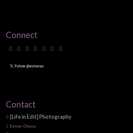
Connect
Contact
{Life in Edit] Photography
Esmer Olvera