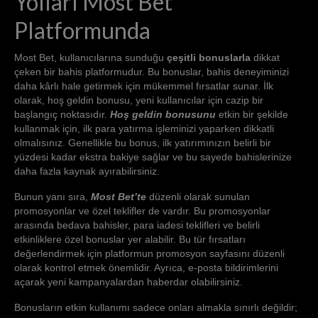
Yolları Most Bet
Platformunda
Most Bet, kullanıcılarına sunduğu
çeşitli bonuslarla
dikkat
çeken bir bahis platformudur. Bu bonuslar, bahis deneyiminizi
daha kârlı hale getirmek için mükemmel fırsatlar sunar. İlk
olarak, hoş geldin bonusu, yeni kullanıcılar için cazip bir
başlangıç noktasıdır.
Hoş geldin bonusunu
etkin bir şekilde
kullanmak için, ilk para yatırma işleminizi yaparken dikkatli
olmalısınız. Genellikle bu bonus, ilk yatırımınızın belirli bir
yüzdesi kadar ekstra bakiye sağlar ve bu sayede bahislerinize
daha fazla kaynak ayırabilirsiniz.
Bunun yanı sıra,
Most Bet’te
düzenli olarak sunulan
promosyonlar ve özel teklifler de vardır. Bu promosyonlar
arasında bedava bahisler, para iadesi teklifleri ve belirli
etkinliklere özel bonuslar yer alabilir. Bu tür fırsatları
değerlendirmek için platformun promosyon sayfasını düzenli
olarak kontrol etmek önemlidir. Ayrıca, e-posta bildirimlerini
açarak yeni kampanyalardan haberdar olabilirsiniz.
Bonusların etkin kullanımı sadece onları almakla sınırlı değildir;