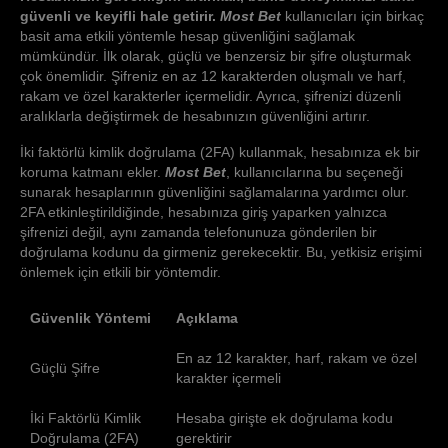
güvenli ve keyifli hale getirir.
Most Bet
kullanıcıları için birkaç
basit ama etkili yöntemle hesap güvenliğini sağlamak
mümkündür. İlk olarak, güçlü ve benzersiz bir şifre oluşturmak
çok önemlidir. Şifreniz en az 12 karakterden oluşmalı ve harf,
rakam ve özel karakterler içermelidir. Ayrıca, şifrenizi düzenli
aralıklarla değiştirmek de hesabınızın güvenliğini artırır.
İki faktörlü kimlik doğrulama (2FA) kullanmak, hesabınıza ek bir
koruma katmanı ekler.
Most Bet
, kullanıcılarına bu seçeneği
sunarak hesaplarının güvenliğini sağlamalarına yardımcı olur.
2FA etkinleştirildiğinde, hesabınıza giriş yaparken yalnızca
şifrenizi değil, aynı zamanda telefonunuza gönderilen bir
doğrulama kodunu da girmeniz gerekecektir. Bu, yetkisiz erişimi
önlemek için etkili bir yöntemdir.
Güvenlik Yöntemi
Açıklama
En az 12 karakter, harf, rakam ve özel
Güçlü Şifre
karakter içermeli
İki Faktörlü Kimlik
Hesaba girişte ek doğrulama kodu
Doğrulama (2FA)
gerektirir