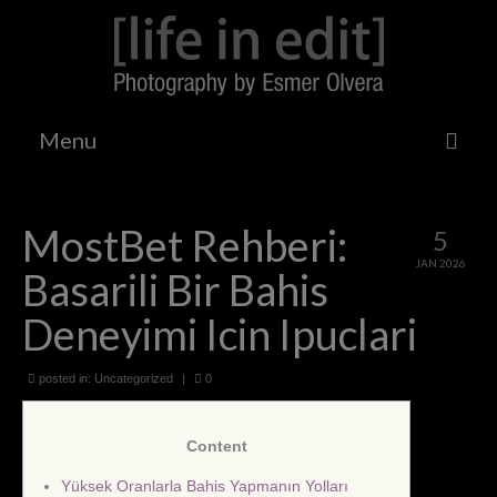
Menu
Home
MostBet Rehberi:
5
Tumblr
JAN 2026
Basarili Bir Bahis
Tutorials
Deneyimi Icin Ipuclari
Photo Galleries
posted in:
Gizmodo Shooting Challenge
Uncategorized
|
0
Landscapes/Architecture
Content
Events
Yüksek Oranlarla Bahis Yapmanın Yolları