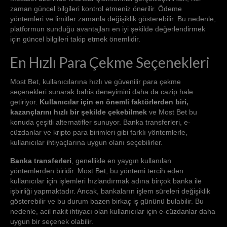
zaman güncel bilgileri kontrol etmeniz önerilir. Ödeme
yöntemleri ve limitler zamanla değişiklik gösterebilir. Bu nedenle,
platformun sunduğu avantajları en iyi şekilde değerlendirmek
için güncel bilgileri takip etmek önemlidir.
En Hızlı Para Çekme Seçenekleri
Most Bet, kullanıcılarına hızlı ve güvenilir para çekme
seçenekleri sunarak bahis deneyimini daha da cazip hale
getiriyor.
Kullanıcılar için en önemli faktörlerden biri,
kazançlarını hızlı bir şekilde çekebilmek
ve Most Bet bu
konuda çeşitli alternatifler sunuyor. Banka transferleri, e-
cüzdanlar ve kripto para birimleri gibi farklı yöntemlerle,
kullanıcılar ihtiyaçlarına uygun olanı seçebilirler.
Banka transferleri
, genellikle en yaygın kullanılan
yöntemlerden biridir. Most Bet, bu yöntemi tercih eden
kullanıcılar için işlemleri hızlandırmak adına birçok banka ile
işbirliği yapmaktadır. Ancak, bankaların işlem süreleri değişiklik
gösterebilir ve bu durum bazen birkaç iş gününü bulabilir. Bu
nedenle, acil nakit ihtiyacı olan kullanıcılar için e-cüzdanlar daha
uygun bir seçenek olabilir.