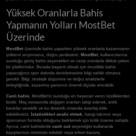
Yüksek Oranlarla Bahis
Yapmanın Yolları MostBet
Üzerinde
MostBet
üzerinde bahis yaparken yüksek oranlarla kazanmanın
yollarını arıyorsanız, doğru yerdesiniz.
MostBet
, kullanıcılarına
sunduğu geniş bahis seçenekleri ve cazip oranlarla dikkat çeken
bir platformdur. Burada başarılı olmak için öncelikle bahis
yapacağınız spor dalında derinlemesine bilgi sahibi olmanız
gerekir. Bilgi, stratejik düşünme ve doğru analizlerle
birleştiğinde, kazanma şansınızı önemli ölçüde artırabilir.
Canlı bahis
, MostBet’in sunduğu en heyecan verici özelliklerden
biridir. Maç esnasında değişen oranları takip ederek, anlık
kararlar verebilir ve bu dinamik ortamda avantaj elde
edebilirsiniz.
İstatistikleri analiz etmek
, hangi takımın veya
sporcunun formda olduğunu belirlemek için kritik öneme sahiptir.
Ayrıca, canlı bahislerde
cash out
seçeneğini kullanarak
kayıplarınızı minimize edebilir veya erken kazanç