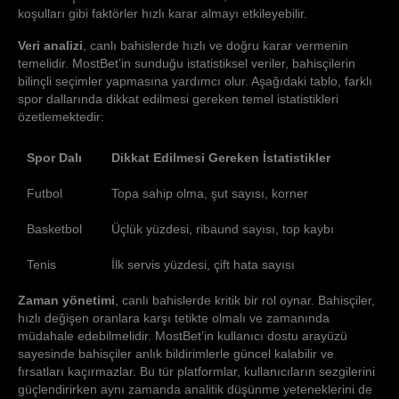
koşulları gibi faktörler hızlı karar almayı etkileyebilir.
Veri analizi
, canlı bahislerde hızlı ve doğru karar vermenin
temelidir. MostBet’in sunduğu istatistiksel veriler, bahisçilerin
bilinçli seçimler yapmasına yardımcı olur. Aşağıdaki tablo, farklı
spor dallarında dikkat edilmesi gereken temel istatistikleri
özetlemektedir:
Spor Dalı
Dikkat Edilmesi Gereken İstatistikler
Futbol
Topa sahip olma, şut sayısı, korner
Basketbol
Üçlük yüzdesi, ribaund sayısı, top kaybı
Tenis
İlk servis yüzdesi, çift hata sayısı
Zaman yönetimi
, canlı bahislerde kritik bir rol oynar. Bahisçiler,
hızlı değişen oranlara karşı tetikte olmalı ve zamanında
müdahale edebilmelidir. MostBet’in kullanıcı dostu arayüzü
sayesinde bahisçiler anlık bildirimlerle güncel kalabilir ve
fırsatları kaçırmazlar. Bu tür platformlar, kullanıcıların sezgilerini
güçlendirirken aynı zamanda analitik düşünme yeteneklerini de