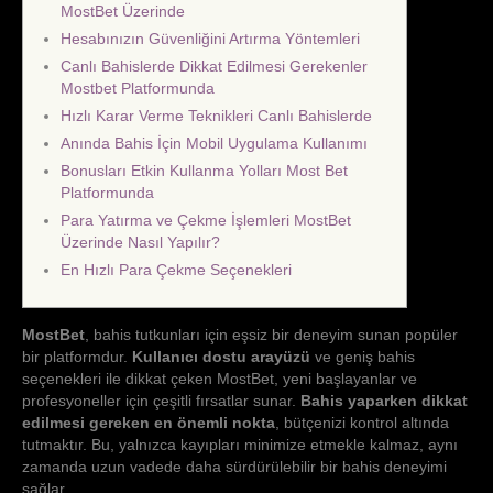
MostBet Üzerinde
Portraits
Hesabınızın Güvenliğini Artırma Yöntemleri
Pets
Canlı Bahislerde Dikkat Edilmesi Gerekenler
Mostbet Platformunda
Products
Hızlı Karar Verme Teknikleri Canlı Bahislerde
Anında Bahis İçin Mobil Uygulama Kullanımı
Weddings
Bonusları Etkin Kullanma Yolları Most Bet
Platformunda
About Me
Para Yatırma ve Çekme İşlemleri MostBet
Üzerinde Nasıl Yapılır?
Contact
En Hızlı Para Çekme Seçenekleri
MostBet
, bahis tutkunları için eşsiz bir deneyim sunan popüler
bir platformdur.
Kullanıcı dostu arayüzü
ve geniş bahis
seçenekleri ile dikkat çeken MostBet, yeni başlayanlar ve
profesyoneller için çeşitli fırsatlar sunar.
Bahis yaparken dikkat
edilmesi gereken en önemli nokta
, bütçenizi kontrol altında
tutmaktır. Bu, yalnızca kayıpları minimize etmekle kalmaz, aynı
zamanda uzun vadede daha sürdürülebilir bir bahis deneyimi
sağlar.