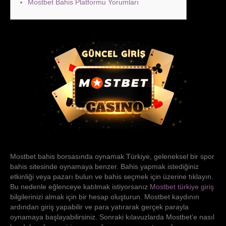
Mostbet Bahis Platformu Yorumları
Portraits
Pets
Products
Weddings
About Me
Contact
Mostbet bahis borsasında oynamak Türkiye, geleneksel bir spor
bahis sitesinde oynamaya benzer. Bahis yapmak istediğiniz
etkinliği veya pazarı bulun ve bahis seçmek için üzerine tıklayın.
Bu nedenle eğlenceye katılmak istiyorsanız
Mostbet türkiye giriş
bilgilerinizi almak için bir hesap oluşturun. Mostbet kaydının
ardından giriş yapabilir ve para yatırarak gerçek parayla
oynamaya başlayabilirsiniz. Sonraki kılavuzlarda Mostbet’e nasıl