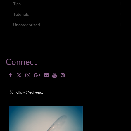
Tips
Tutorials
Uncategorized
Connect