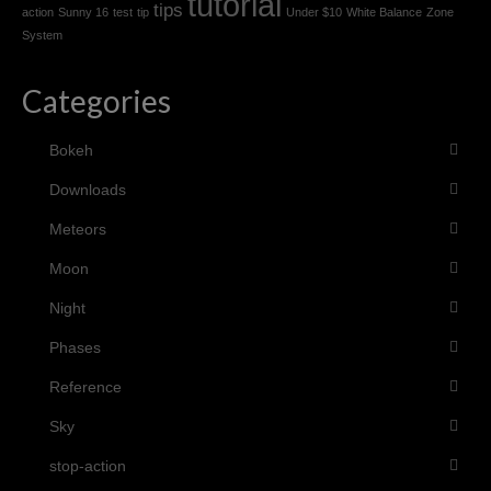
tutorial
tips
action
Sunny 16
test
tip
Under $10
White Balance
Zone
System
Categories
Bokeh
Downloads
Meteors
Moon
Night
Phases
Reference
Sky
stop-action