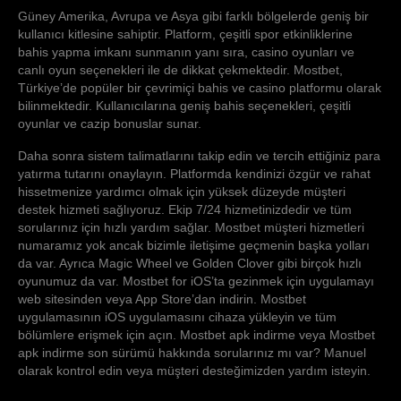
Güney Amerika, Avrupa ve Asya gibi farklı bölgelerde geniş bir
kullanıcı kitlesine sahiptir. Platform, çeşitli spor etkinliklerine
bahis yapma imkanı sunmanın yanı sıra, casino oyunları ve
canlı oyun seçenekleri ile de dikkat çekmektedir. Mostbet,
Türkiye’de popüler bir çevrimiçi bahis ve casino platformu olarak
bilinmektedir. Kullanıcılarına geniş bahis seçenekleri, çeşitli
oyunlar ve cazip bonuslar sunar.
Daha sonra sistem talimatlarını takip edin ve tercih ettiğiniz para
yatırma tutarını onaylayın. Platformda kendinizi özgür ve rahat
hissetmenize yardımcı olmak için yüksek düzeyde müşteri
destek hizmeti sağlıyoruz. Ekip 7/24 hizmetinizdedir ve tüm
sorularınız için hızlı yardım sağlar. Mostbet müşteri hizmetleri
numaramız yok ancak bizimle iletişime geçmenin başka yolları
da var. Ayrıca Magic Wheel ve Golden Clover gibi birçok hızlı
oyunumuz da var. Mostbet for iOS’ta gezinmek için uygulamayı
web sitesinden veya App Store’dan indirin. Mostbet
uygulamasının iOS uygulamasını cihaza yükleyin ve tüm
bölümlere erişmek için açın. Mostbet apk indirme veya Mostbet
apk indirme son sürümü hakkında sorularınız mı var? Manuel
olarak kontrol edin veya müşteri desteğimizden yardım isteyin.