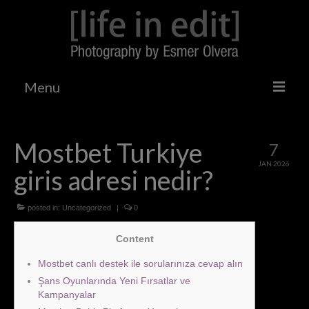
Menu
Home
Mostbet Turkiye
7
Tumblr
JAN 2026
giris adresi nedir?
Tutorials
Photo Galleries
posted in:
Uncategorized
|
0
Gizmodo Shooting Challenge
Content
Mostbet canlı destek ile sorularınıza cevap alın
Landscapes/Architecture
Şans Oyunlarında Yeni Fırsatlar ve
Events
Kampanyalar