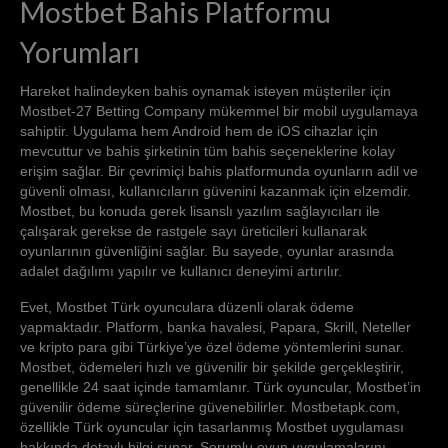
Mostbet Bahis Platformu
Yorumları
Hareket halindeyken bahis oynamak isteyen müşteriler için
Mostbet-27 Betting Company mükemmel bir mobil uygulamaya
sahiptir. Uygulama hem Android hem de iOS cihazlar için
mevcuttur ve bahis şirketinin tüm bahis seçeneklerine kolay
erişim sağlar. Bir çevrimiçi bahis platformunda oyunların adil ve
güvenli olması, kullanıcıların güvenini kazanmak için elzemdir.
Mostbet, bu konuda gerek lisanslı yazılım sağlayıcıları ile
çalışarak gerekse de rastgele sayı üreticileri kullanarak
oyunlarının güvenliğini sağlar. Bu sayede, oyunlar arasında
adalet dağılımı yapılır ve kullanıcı deneyimi artırılır.
Evet, Mostbet Türk oyunculara düzenli olarak ödeme
yapmaktadır. Platform, banka havalesi, Papara, Skrill, Neteller
ve kripto para gibi Türkiye’ye özel ödeme yöntemlerini sunar.
Mostbet, ödemeleri hızlı ve güvenilir bir şekilde gerçekleştirir,
genellikle 24 saat içinde tamamlanır. Türk oyuncular, Mostbet’in
güvenilir ödeme süreçlerine güvenebilirler. Mostbetapk.com,
özellikle Türk oyuncular için tasarlanmış Mostbet uygulaması
hakkında detaylı bilgi sunar. Sorumlu oyun uygulamalarını