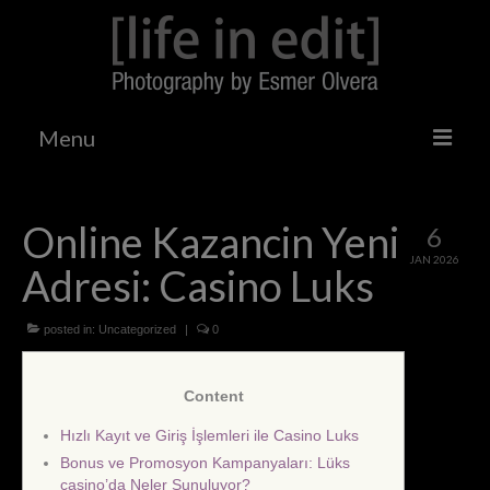
Menu
Home
Online Kazancin Yeni
6
Tumblr
JAN 2026
Adresi: Casino Luks
Tutorials
Photo Galleries
posted in:
Uncategorized
|
0
Gizmodo Shooting Challenge
Content
Landscapes/Architecture
Hızlı Kayıt ve Giriş İşlemleri ile Casino Luks
Bonus ve Promosyon Kampanyaları: Lüks
Events
casino’da Neler Sunuluyor?