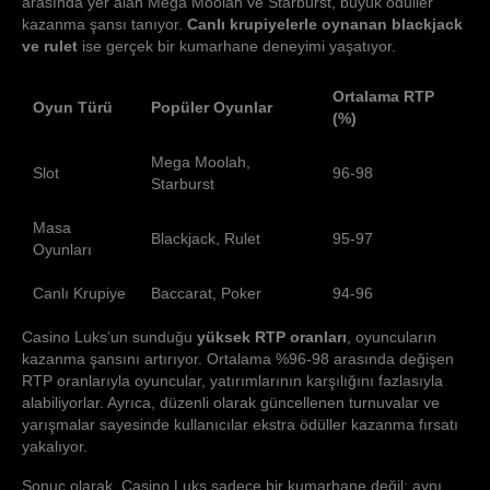
arasında yer alan Mega Moolah ve Starburst, büyük ödüller
kazanma şansı tanıyor.
Canlı krupiyelerle oynanan blackjack
ve rulet
ise gerçek bir kumarhane deneyimi yaşatıyor.
Ortalama RTP
Oyun Türü
Popüler Oyunlar
(%)
Mega Moolah,
Slot
96-98
Starburst
Masa
Blackjack, Rulet
95-97
Oyunları
Canlı Krupiye
Baccarat, Poker
94-96
Casino Luks’un sunduğu
yüksek RTP oranları
, oyuncuların
kazanma şansını artırıyor. Ortalama %96-98 arasında değişen
RTP oranlarıyla oyuncular, yatırımlarının karşılığını fazlasıyla
alabiliyorlar. Ayrıca, düzenli olarak güncellenen turnuvalar ve
yarışmalar sayesinde kullanıcılar ekstra ödüller kazanma fırsatı
yakalıyor.
Sonuç olarak, Casino Luks sadece bir kumarhane değil; aynı