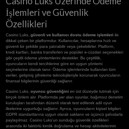
Casino Luks Üzerinde Ödeme
İşlemleri ve Güvenlik
Özellikleri
Casino Luks,
güvenli ve kullanıcı dostu ödeme işlemleri
ile
dikkat çeken bir platformdur. Kullanıcılar, hesaplarına hızlı ve
güvenli bir şekilde para yatırabilir veya çekebilirler. Platform,
kredi kartları, banka transferleri ve popüler e-cüzdan seçenekleri
gibi çeşitli ödeme yöntemlerini destekler. Bu çeşitlilik,
oyuncuların kendi tercihlerine göre en uygun yöntemi
seçmelerine olanak tanır. Ödeme işlemlerinde kullanılan tüm
veriler, gelişmiş şifreleme teknolojileriyle korunarak oyuncuların
finansal bilgilerinin güvenliği sağlanır.
Casino Luks,
oyuncu güvenliğini
en üst düzeyde tutmak için
birçok önlem alır. Platformda yer alan oyunlar, bağımsız denetim
kuruluşları tarafından düzenli olarak test edilerek adil oyun
ilkelerine uygunluğu sağlanır. Ayrıca, oyuncuların kişisel bilgileri
GDPR standartlarına uygun olarak saklanır ve üçüncü şahıslarla
paylaşılmaz. Casino Luks’un sunduğu güvenlik özellikleri
arasında iki faktörlü kimlik doğrulama ve hesap aktivitelerinin