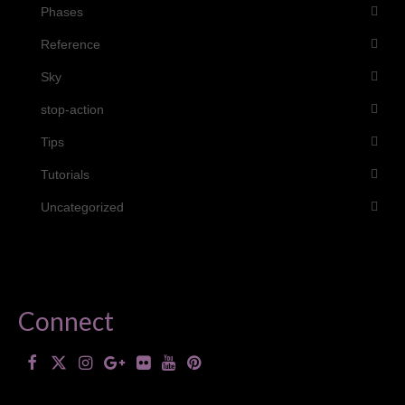
Phases
Reference
Sky
stop-action
Tips
Tutorials
Uncategorized
Connect