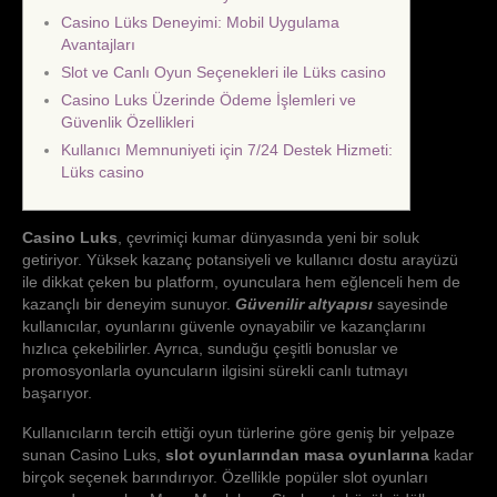
Portraits
Casino Lüks Deneyimi: Mobil Uygulama
Avantajları
Pets
Slot ve Canlı Oyun Seçenekleri ile Lüks casino
Casino Luks Üzerinde Ödeme İşlemleri ve
Products
Güvenlik Özellikleri
Kullanıcı Memnuniyeti için 7/24 Destek Hizmeti:
Weddings
Lüks casino
About Me
Casino Luks
, çevrimiçi kumar dünyasında yeni bir soluk
Contact
getiriyor. Yüksek kazanç potansiyeli ve kullanıcı dostu arayüzü
ile dikkat çeken bu platform, oyunculara hem eğlenceli hem de
kazançlı bir deneyim sunuyor.
Güvenilir altyapısı
sayesinde
kullanıcılar, oyunlarını güvenle oynayabilir ve kazançlarını
hızlıca çekebilirler. Ayrıca, sunduğu çeşitli bonuslar ve
promosyonlarla oyuncuların ilgisini sürekli canlı tutmayı
başarıyor.
Kullanıcıların tercih ettiği oyun türlerine göre geniş bir yelpaze
sunan Casino Luks,
slot oyunlarından masa oyunlarına
kadar
birçok seçenek barındırıyor. Özellikle popüler slot oyunları