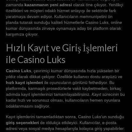
zamanda
kazanmanın yeni adresi
olarak öne çıkıyor. Yenilikçi
özellikleri ve müşteri odaklı hizmet anlayışı ile sektörde fark
yaratmaya devam ediyor. Kullanıcıların memnuniyetini ön
planda tutarak sunduğu kaliteli hizmetlerle Casino Luks, online
kumar dünyasında zirveye oynamaya aday bir platform olarak
karşımıza çıkıyor.
Hızlı Kayıt ve Giriş İşlemleri
ile Casino Luks
Casino Luks
, çevrimiçi kumar dünyasında hızla yükselen bir
yıldız olarak dikkat çekiyor. Özellikle kullanıcı dostu arayüzü ve
hızlı kayıt işlemleri
ile oyuncuların gönlünü fethediyor. Bu
platformda, karmaşık prosedürlerle vakit kaybetmeden, birkaç
adımda kayıt işlemlerinizi tamamlayabilirsiniz.
Kayıt sürecinin
bu
kadar hızlı ve sorunsuz olması, kullanıcıların hemen oyunlara
odaklanmasını sağlıyor.
Kayıt işlemlerini tamamladıktan sonra, Casino Luks’un sunduğu
giriş seçenekleri
de oldukça etkileyici. Kullanıcılar, e-posta
adresi veya sosyal medya hesaplarıyla kolayca giriş yapabilirler.