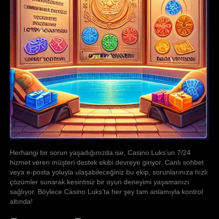
Herhangi bir sorun yaşadığınızda ise, Casino Luks’un 7/24
hizmet veren müşteri destek ekibi devreye giriyor. Canlı sohbet
veya e-posta yoluyla ulaşabileceğiniz bu ekip, sorunlarınıza hızlı
çözümler sunarak kesintisiz bir oyun deneyimi yaşamanızı
sağlıyor. Böylece Casino Luks’ta her şey tam anlamıyla kontrol
altında!