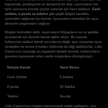
kapsamda, profesyonel ve deneyimli bir ekip, oyuncuların her
türlü sorununa anında çözüm sunmak için hazır bekliyor.
Canlı
sohbet, e-posta ve telefon
gibi çeşitli iletişim kanalları
üzerinden sağlanan bu hizmet, oyuncuların kesintisiz bir oyun
deneyimi yaşamasını sağlıyor.
Müşteri hizmetleri ekibi, oyuncuların ihtiyaçlarını en iyi şekilde
karşılamak için düzenli olarak eğitim alıyor. Bu sayede,
kullanıcılar sadece teknik sorunlarına değil, aynı zamanda oyun
stratejileri ve bonus fırsatları hakkında da bilgi alabiliyorlar. Lüks
Casino’nun sunduğu bu kapsamlı destek hizmeti, kullanıcıların
güvenini kazanarak onları sadık müşterilere dönüştürüyor.
İletişim Kanalı
Yanıt Süresi
Canlı Sohbet
5 Dakika
E-posta
30 Dakika
Telefon
Anında
Lüks Casino’nun müşteri memnuniyeti odaklı yaklaşımı, onu