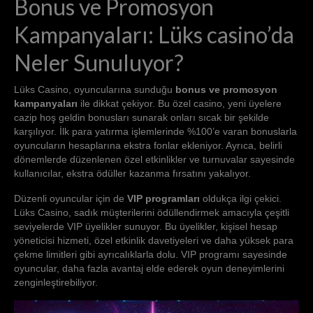
Bonus ve Promosyon
Kampanyaları: Lüks casino’da
Neler Sunuluyor?
Lüks Casino, oyuncularına sunduğu
bonus ve promosyon
kampanyaları
ile dikkat çekiyor. Bu özel casino, yeni üyelere
cazip hoş geldin bonusları sunarak onları sıcak bir şekilde
karşılıyor. İlk para yatırma işlemlerinde %100’e varan bonuslarla
oyuncuların hesaplarına ekstra fonlar ekleniyor. Ayrıca, belirli
dönemlerde düzenlenen özel etkinlikler ve turnuvalar sayesinde
kullanıcılar, ekstra ödüller kazanma fırsatını yakalıyor.
Düzenli oyuncular için de
VIP programları
oldukça ilgi çekici.
Lüks Casino, sadık müşterilerini ödüllendirmek amacıyla çeşitli
seviyelerde VIP üyelikler sunuyor. Bu üyelikler, kişisel hesap
yöneticisi hizmeti, özel etkinlik davetiyeleri ve daha yüksek para
çekme limitleri gibi ayrıcalıklarla dolu. VIP programı sayesinde
oyuncular, daha fazla avantaj elde ederek oyun deneyimlerini
zenginleştirebiliyor.