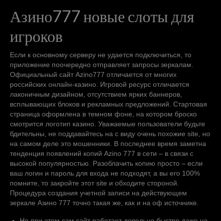
Азино777 новые слоты для
игроков
Если к основному серверу не удается подключиться, то
приложение поочередно отправляет запросы зеркалам.
Официальный сайт Azino777 отличается от многих
российских онлайн-казино. Игровой ресурс отличается
лаконичным дизайном, отсутствием ярких баннеров,
всплывающих блоков и рекламных предложений. Стартовая
страница оформлена в темном фоне, на котором броско
смотрится логотип казино. Уважаемые пользователи будьте
бдительны, не поддавайтесь на с виду очень похожие site, но
на самом деле это мошенники. В последнее время заметна
тенденция появлений копий Azino 777 в сети – в связи с
высокой популярностью. Разоблачить копию просто – если
ваш логин и пароль для входа не подходят, а вы его 100%
помните, то закройте этот site и обходите стороной.
Процедура создания учетной записи на действующем
зеркале Азино 777 точно такая же, как и на оф источнике.
Но при этом сам сайт работает довольно быстро даже на