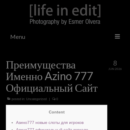
Menu
Home
Преимущества
8
Tumblr
JUN 2026
Именно Azino 777
Tutorials
Официальный Сайт
Photo Galleries
posted in:
Gizmodo Shooting Challenge
Uncategorized
|
0
Landscapes/Architecture
Content
Азино777 новые слоты для игроков
Events
Азино777 официальный сайт зеркало