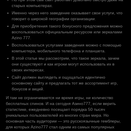
старых компьютерах.
Именно через него заведение оказывает свои услуги, что
говорит о широкой географии организации.
Для приобретения такого бонусного предложения можно
воспользоваться официальным ресурсом или зеркалами
Azino 777.
Воспользоваться услугами заведения можно с помощью
компьютера, мобильного телефона и планшета.
В этой статье мы рассмотрим, что такое зеркала, зачем
они существуют и как игроки могут использовать их в
своих интересах.
Сайт должен выглядеть и ощущаться идентично
основному сайту и предлагать тот же ассортимент игр,
бонусов и акций.
И там не ограничивается ни время игры, ни количество
бесплатных спинов. И на сегодня Азино777, если верить
статистике, ежедневно посещает порядка 50 тысяч
уникальных пользователей из многих стран мира. Но
основная часть аудитории — это русскоязычные гемблеры,
для которых Azino777 стал одним из самых популярных