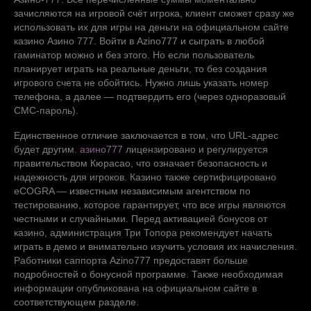
зачисляются на игровой счёт игрока, клиент сможет сразу же
использовать их для игры на деньги на официальном сайте
казино Азино 777. Войти в Azino777 и сыграть в любой
гаминатор можно и без этого. Но если пользователь
планирует играть на реальные деньги, то без создания
игрового счета не обойтись. Нужно лишь указать номер
телефона, а далее — подтвердить его (через одноразовый
СМС-пароль).
Единственное отличие заключается в том, что URL-адрес
будет другим.
азино777
лицензировано и регулируется
правительством Кюрасао, что означает безопасность и
надежность для игроков. Казино также сертифицировано
eCOGRA — известным независимым агентством по
тестированию, которое гарантирует, что все игры являются
честными и случайными. Перед активацией бонусов от
казино, администрация Три Топора рекомендует начать
играть в демо и внимательно изучить условия их начисления.
Работники саппорта Azino777 предоставят больше
подробностей о бонусной программе. Также необходимая
информации опубликована на официальном сайте в
соответствующем разделе.