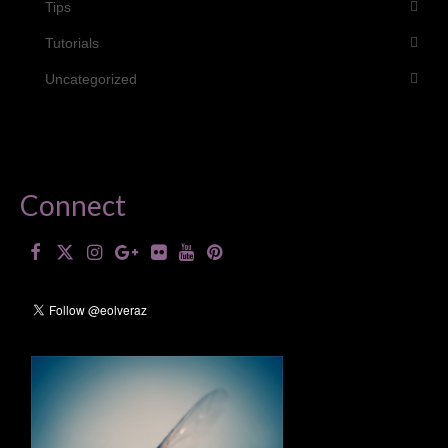
Tips
Tutorials
Uncategorized
Connect