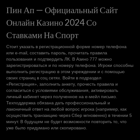
Пин Ап — Официальный Сайт
Онлайн Казино 2024 Со
Ставками На Спорт
Стоит указать в регистрационной форме номер телефона
или e-mail, составить пароль, прочитать правила
пользования и подтвердить ЛК. В Азино 777 можно
зарегистрироваться и по номеру телефона. Игроки способны
выполнить регистрацию в этом учреждении и с помощью
своих страниц в соц сетях. Войти в подраздел
«Регистрация», заполнить анкету, прочесть правила и
согласиться с условиями обслуживания, активировать
личный кабинет через полученное на е-мейл письмо.
Техподдержка обязана дать профессиональный и
лаконичный ответ на любой вопрос игрока (например, как
осуществить транзакцию через Сбер мгновенно) в течении 5
минут. В будущем не будет возможности повторить то, что
уже было придумано или скопировано.