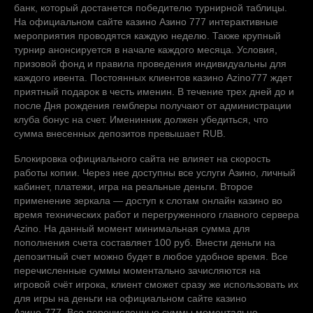
банк, который достанется победителю турнирной таблицы.
На официальном сайте казино Азино 777 интерактивные
мероприятия проводятся каждую неделю. Также крупный
турнир анонсируется в начале каждого месяца. Условия,
призовой фонд и правила проведения индивидуальны для
каждого ивента. Постоянных клиентов казино Azino777 ждет
приятный подарок в честь именин. В течение трех дней до и
после Дня рождения гемблеры получают от администрации
клуба бонус на счет. Именинник должен убедиться, что
сумма внесенных депозитов превышает RUB.
Блокировка официального сайта не влияет на скорость
работы копии. Через нее доступны все услуги Азино, личный
кабинет, платежи, игра на реальные деньги. Второе
применение зеркала — доступ к слотам онлайн казино во
время технических работ и перегруженного главного сервера
Azino. На данный момент минимальная сумма для
пополнения счета составляет 100 руб. Внести деньги на
депозитный счет можно будет в любое удобное время. Все
перечисленные суммы моментально зачисляются на
игровой счёт игрока, клиент сможет сразу же использовать их
для игры на деньги на официальном сайте казино
Азино-777. Все перечисленные суммы моментально