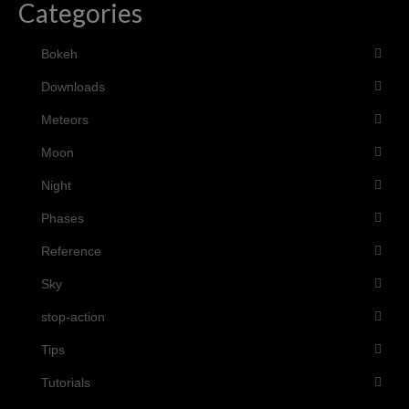
Categories
Bokeh
Downloads
Meteors
Moon
Night
Phases
Reference
Sky
stop-action
Tips
Tutorials