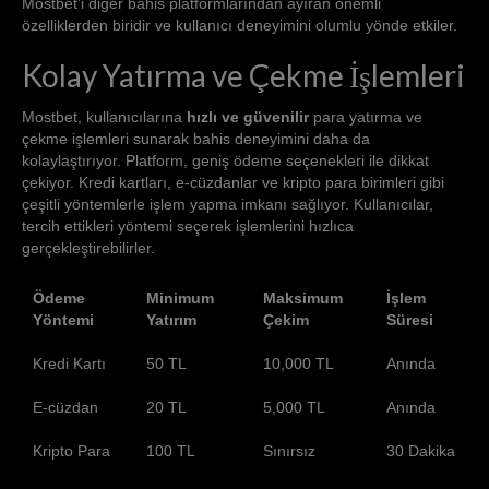
Mostbet’i diğer bahis platformlarından ayıran önemli
özelliklerden biridir ve kullanıcı deneyimini olumlu yönde etkiler.
Kolay Yatırma ve Çekme İşlemleri
Mostbet, kullanıcılarına
hızlı ve güvenilir
para yatırma ve
çekme işlemleri sunarak bahis deneyimini daha da
kolaylaştırıyor. Platform, geniş ödeme seçenekleri ile dikkat
çekiyor. Kredi kartları, e-cüzdanlar ve kripto para birimleri gibi
çeşitli yöntemlerle işlem yapma imkanı sağlıyor. Kullanıcılar,
tercih ettikleri yöntemi seçerek işlemlerini hızlıca
gerçekleştirebilirler.
Ödeme
Minimum
Maksimum
İşlem
Yöntemi
Yatırım
Çekim
Süresi
Kredi Kartı
50 TL
10,000 TL
Anında
E-cüzdan
20 TL
5,000 TL
Anında
Kripto Para
100 TL
Sınırsız
30 Dakika