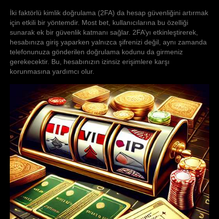
İki faktörlü kimlik doğrulama (2FA) da hesap güvenliğini artırmak
için etkili bir yöntemdir. Most bet, kullanıcılarına bu özelliği
sunarak ek bir güvenlik katmanı sağlar. 2FA’yı etkinleştirerek,
hesabınıza giriş yaparken yalnızca şifrenizi değil, aynı zamanda
telefonunuza gönderilen doğrulama kodunu da girmeniz
gerekecektir. Bu, hesabınızın izinsiz erişimlere karşı
korunmasına yardımcı olur.