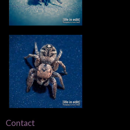
Contact