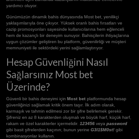
yardımcı oluyor.
Günümüzün dinamik bahis dünyasında Most bet, yenilikçi
yaklaşımlarıyla öne çıkıyor. Yüksek oranlı bahis fırsatları ve
cazip promosyonları sayesinde kullanıcılarına hem eğlenceli
hem de kazançlı bir deneyim sunuyor. Bahisçilerin ihtiyaçlarına
uygun çözümler geliştiren bu platform, güvenilirliği ve müşteri
memnuniyeti ile sektördeki yerini sağlamlaştırıyor.
Hesap Güvenliğini Nasıl
Sağlarsınız Most bet
Üzerinde?
Güvenli bir bahis deneyimi için
Most bet
platformunda hesap
güvenliğinizi sağlamak kritik önem taşır. İlk adım olarak,
karmaşık ve tahmin edilmesi zor bir şifre belirlemek gerekir.
Şifreniz en az 8 karakterden oluşmalı ve büyük harf, küçük harf,
rakam ve özel karakterler içermelidir.
123456
veya
password
gibi basit şifrelerden kaçının; bunun yerine
G3l1$M0st!
gibi
kombinasyonlar kullanın.