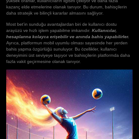
yüksek oranlar, kullanıcıların ilgisini çekiyor ve daha fazla
kazanç elde etmelerine olanak tanıyor. Bu durum, bahisçilerin
daha stratejik ve bilinçli kararlar almasını sağlıyor.
Most bet’in sunduğu avantajlardan biri de kullanıcı dostu
arayüzü ve hızlı işlem yapabilme imkanıdır.
Kullanıcılar,
hesaplarına kolayca erişebilir ve anında bahis yapabilirler.
Ayrıca, platformun mobil uyumlu olması sayesinde her yerden
bahis yapma özgürlüğü sunuluyor. Bu özellikler, kullanıcı
deneyimini üst seviyeye taşıyor ve bahisçilerin platformda daha
fazla vakit geçirmesine olanak tanıyor.