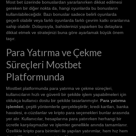
Most bet üzerinde bonuslardan yararlanırken dikkat edilmesi
gereken bir diğer nokta da, hangi oyunlarda bu bonusların
kullanılabileceğidir. Bazı bonuslar sadece belirli oyunlarda
geçerli olabilir veya farklı oyunlarda farklı çevrim katkı oranlarına
sahip olabilir. Dolayısıyla, bahislerinizi yaparken bu detaylara
dikkat etmek ve stratejinizi buna göre ayarlamak büyük önem
taşır.
Para Yatırma ve Çekme
Süreçleri Mostbet
Platformunda
Mostbet platformunda para yatırma ve çekme süreçleri,
kullanıcıların hızlı ve güvenli bir şekilde işlem yapabilmeleri için
oldukça kullanıcı dostu bir şekilde tasarlanmıştır.
Para yatırma
işlemleri
, çeşitli yöntemlerle gerçekleştirilir; kredi kartları, banka
havalesi, e-cüzdanlar ve kripto para seçenekleri bunlar arasında
yer alır. Kullanıcılar, hesaplarına para yatırırken herhangi bir
ücretle karşılaşmazlar ve işlemler genellikle anında tamamlanır.
Özellikle kripto para birimleri ile yapılan yatırımlar, hem hız hem