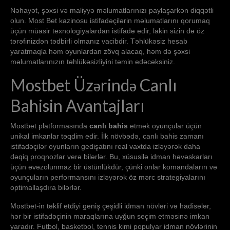
Nəhayət, şəxsi və maliyyə məlumatlarınızı paylaşarkən diqqətli
olun. Most Bet kazinosu istifadəçilərin məlumatlarını qorumaq
üçün müasir texnologiyalardan istifadə edir, lakin sizin də öz
tərəfinizdən tədbirli olmanız vacibdir. Təhlükəsiz hesab
yaratmaqla həm oyunlardan zövq alacaq, həm də şəxsi
məlumatlarınızın təhlükəsizliyini təmin edəcəksiniz.
Mostbet Üzərində Canlı
Bahisin Avantajları
Mostbet platformasında
canlı bahis
etmək oyunçular üçün
unikal imkanlar təqdim edir. İlk növbədə, canlı bahis zamanı
istifadəçilər oyunların gedişatını real vaxtda izləyərək daha
dəqiq proqnozlar verə bilərlər. Bu, xüsusilə idman həvəskarları
üçün əvəzolunmaz bir üstünlükdür, çünki onlar komandaların və
oyunçuların performansını izləyərək öz mərc strategiyalarını
optimallaşdıra bilərlər.
Mostbet-in təklif etdiyi geniş çeşidli idman növləri və hadisələr,
hər bir istifadəçinin maraqlarına uyğun seçim etməsinə imkan
yaradır. Futbol, basketbol, tennis kimi populyar idman növlərinin