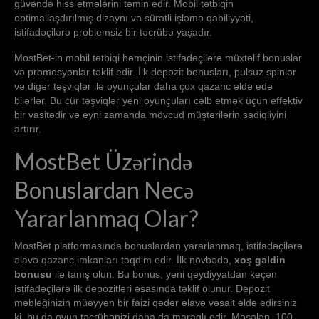
güvəndə hiss etmələrini təmin edir. Mobil tətbiqin
optimallaşdırılmış dizaynı və sürətli işləmə qabiliyyəti,
istifadəçilərə problemsiz bir təcrübə yaşadır.
MostBet-in mobil tətbiqi həmçinin istifadəçilərə müxtəlif bonuslar
və promosyonlar təklif edir. İlk depozit bonusları, pulsuz spinlər
və digər təşviqlər ilə oyunçular daha çox qazanc əldə edə
bilərlər. Bu cür təşviqlər yeni oyunçuları cəlb etmək üçün effektiv
bir vasitədir və eyni zamanda mövcud müştərilərin sadiqliyini
artırır.
MostBet Üzərində
Bonuslardan Necə
Yararlanmaq Olar?
MostBet platformasında bonuslardan yararlanmaq, istifadəçilərə
əlavə qazanc imkanları təqdim edir. İlk növbədə,
xoş gəldin
bonusu
ilə tanış olun. Bu bonus, yeni qeydiyyatdan keçən
istifadəçilərə ilk depozitləri əsasında təklif olunur. Depozit
məbləğinizin müəyyən bir faizi qədər əlavə vəsait əldə edirsiniz
ki, bu da oyun təcrübənizi daha da maraqlı edir. Məsələn, 100