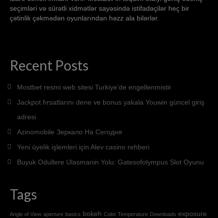
seçimləri və sürətli xidmətlər sayəsində istifadəçilər heç bir
çətinlik çəkmədən oyunlarından həzz ala bilərlər.
Recent Posts
Mostbet resmi web sitesi Turkiye’de engellenmistir
Jackpot fırsatlarını dene ve bonus yakala Youwin güncel giriş
adresi
Azinomobile Зеркало На Сегодня
Yeni üyelik işlemleri için Alev casino rehberi
Buyuk Odullere Ulasmanin Yolu: Gatesofolympus Slot Oyunu
Tags
bokeh
exposure
Angle of View
aperture
basics
Color Temperature
Downloads