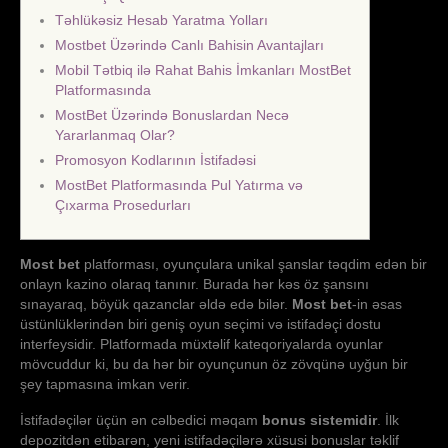
Təhlükəsiz Hesab Yaratma Yolları
Pets
Mostbet Üzərində Canlı Bahisin Avantajları
Mobil Tətbiq ilə Rahat Bahis İmkanları MostBet
Products
Platformasında
MostBet Üzərində Bonuslardan Necə
Weddings
Yararlanmaq Olar?
Promosyon Kodlarının İstifadəsi
About Me
MostBet Platformasında Pul Yatırma və
Contact
Çıxarma Prosedurları
Most bet
platforması, oyunçulara unikal şanslar təqdim edən bir
onlayn kazino olaraq tanınır. Burada hər kəs öz şansını
sınayaraq, böyük qazanclar əldə edə bilər.
Most bet
-in əsas
üstünlüklərindən biri geniş oyun seçimi və istifadəçi dostu
interfeysidir. Platformada müxtəlif kateqoriyalarda oyunlar
mövcuddur ki, bu da hər bir oyunçunun öz zövqünə uyğun bir
şey tapmasına imkan verir.
İstifadəçilər üçün ən cəlbedici məqam
bonus sistemidir
. İlk
depozitdən etibarən, yeni istifadəçilərə xüsusi bonuslar təklif