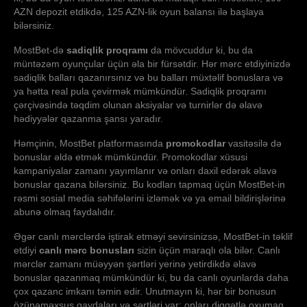
AZN depozit etdikdə, 125 AZN-lik oyun balansı ilə başlaya
bilərsiniz.
MostBet-də
sadiqlik proqramı
da mövcuddur ki, bu da
müntəzəm oyunçular üçün əla bir fürsətdir. Hər mərc etdiyinizdə
sadiqlik balları qazanırsınız və bu balları müxtəlif bonuslara və
ya hətta real pula çevirmək mümkündür. Sadiqlik proqramı
çərçivəsində təqdim olunan aksiyalar və turnirlər də əlavə
hədiyyələr qazanma şansı yaradır.
Həmçinin, MostBet platformasında
promokodlar
vasitəsilə də
bonuslar əldə etmək mümkündür. Promokodlar xüsusi
kampaniyalar zamanı yayımlanır və onları daxil edərək əlavə
bonuslar qazana bilərsiniz. Bu kodları tapmaq üçün MostBet-in
rəsmi sosial media səhifələrini izləmək və ya email bildirişlərinə
abunə olmaq faydalıdır.
Əgər canlı mərclərdə iştirak etməyi sevirsinizsə, MostBet-in təklif
etdiyi
canlı mərc bonusları
sizin üçün maraqlı ola bilər. Canlı
mərclər zamanı müəyyən şərtləri yerinə yetirdikdə əlavə
bonuslar qazanmaq mümkündür ki, bu da canlı oyunlarda daha
çox qazanc imkanı təmin edir. Unutmayın ki, hər bir bonusun
özünəməxsus qaydaları və şərtləri var; onları diqqətlə oxumaq