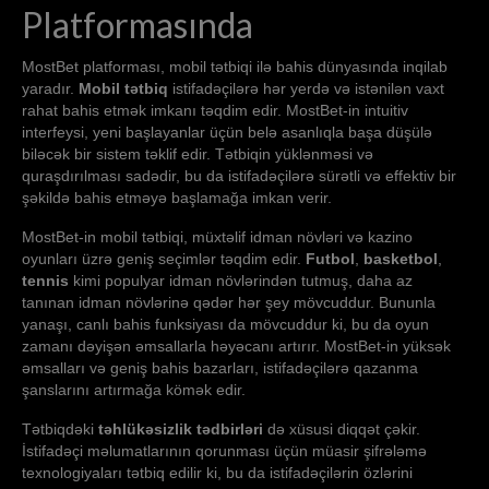
Platformasında
MostBet platforması, mobil tətbiqi ilə bahis dünyasında inqilab
yaradır.
Mobil tətbiq
istifadəçilərə hər yerdə və istənilən vaxt
rahat bahis etmək imkanı təqdim edir. MostBet-in intuitiv
interfeysi, yeni başlayanlar üçün belə asanlıqla başa düşülə
biləcək bir sistem təklif edir. Tətbiqin yüklənməsi və
quraşdırılması sadədir, bu da istifadəçilərə sürətli və effektiv bir
şəkildə bahis etməyə başlamağa imkan verir.
MostBet-in mobil tətbiqi, müxtəlif idman növləri və kazino
oyunları üzrə geniş seçimlər təqdim edir.
Futbol
,
basketbol
,
tennis
kimi populyar idman növlərindən tutmuş, daha az
tanınan idman növlərinə qədər hər şey mövcuddur. Bununla
yanaşı, canlı bahis funksiyası da mövcuddur ki, bu da oyun
zamanı dəyişən əmsallarla həyəcanı artırır. MostBet-in yüksək
əmsalları və geniş bahis bazarları, istifadəçilərə qazanma
şanslarını artırmağa kömək edir.
Tətbiqdəki
təhlükəsizlik tədbirləri
də xüsusi diqqət çəkir.
İstifadəçi məlumatlarının qorunması üçün müasir şifrələmə
texnologiyaları tətbiq edilir ki, bu da istifadəçilərin özlərini