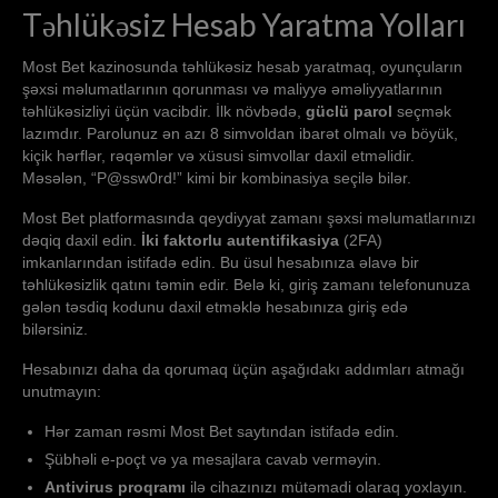
Təhlükəsiz Hesab Yaratma Yolları
Most Bet kazinosunda təhlükəsiz hesab yaratmaq, oyunçuların
şəxsi məlumatlarının qorunması və maliyyə əməliyyatlarının
təhlükəsizliyi üçün vacibdir. İlk növbədə,
güclü parol
seçmək
lazımdır. Parolunuz ən azı 8 simvoldan ibarət olmalı və böyük,
kiçik hərflər, rəqəmlər və xüsusi simvollar daxil etməlidir.
Məsələn, “P@ssw0rd!” kimi bir kombinasiya seçilə bilər.
Most Bet platformasında qeydiyyat zamanı şəxsi məlumatlarınızı
dəqiq daxil edin.
İki faktorlu autentifikasiya
(2FA)
imkanlarından istifadə edin. Bu üsul hesabınıza əlavə bir
təhlükəsizlik qatını təmin edir. Belə ki, giriş zamanı telefonunuza
gələn təsdiq kodunu daxil etməklə hesabınıza giriş edə
bilərsiniz.
Hesabınızı daha da qorumaq üçün aşağıdakı addımları atmağı
unutmayın:
Hər zaman rəsmi Most Bet saytından istifadə edin.
Şübhəli e-poçt və ya mesajlara cavab verməyin.
Antivirus proqramı
ilə cihazınızı mütəmadi olaraq yoxlayın.