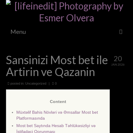
Menu
Home
Sansinizi Most bet ile
20
Tumblr
JAN 2026
Artirin ve Qazanin
Tutorials
Photo Galleries
posted in:
Uncategorized
|
0
Gizmodo Shooting Challenge
Content
Landscapes/Architecture
Müxtəlif Bahis Növləri və Əmsallar Most bet
Platformasında
Events
Most bet Saytında Hesab Təhlükəsizliyi və
İstifadəçi Qorunması
Portraits