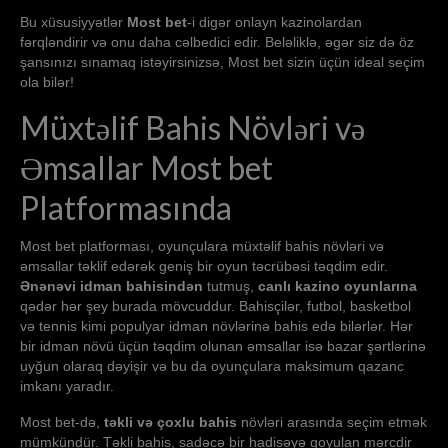
Bu xüsusiyyətlər
Most bet
-i digər onlayn kazinolardan
fərqləndirir və onu daha cəlbedici edir. Beləliklə, əgər siz də öz
şansınızı sınamaq istəyirsinizsə, Most bet sizin üçün ideal seçim
ola bilər!
Müxtəlif Bahis Növləri və
Əmsallar Most bet
Platformasında
Most bet platforması, oyunçulara müxtəlif bahis növləri və
əmsallar təklif edərək geniş bir oyun təcrübəsi təqdim edir.
Ənənəvi idman bahisindən
tutmuş,
canlı kazino oyunlarına
qədər hər şey burada mövcuddur. Bahisçilər, futbol, basketbol
və tennis kimi populyar idman növlərinə bahis edə bilərlər. Hər
bir idman növü üçün təqdim olunan əmsallar isə bazar şərtlərinə
uyğun olaraq dəyişir və bu da oyunçulara maksimum qazanc
imkanı yaradır.
Most bet-də,
təkli və çoxlu bahis
növləri arasında seçim etmək
mümkündür. Təkli bahis, sadəcə bir hadisəyə qoyulan mərcdir