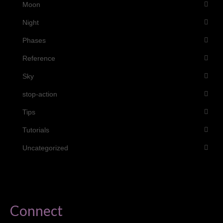
Moon
Night
Phases
Reference
Sky
stop-action
Tips
Tutorials
Uncategorized
Connect