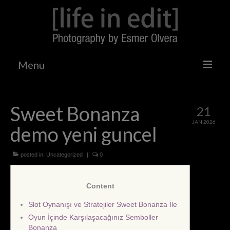
Menu
Home
Sweet Bonanza
21
Tumblr
JAN 2026
demo yeni guncel
Tutorials
Photo Galleries
posted in:
Uncategorized
|
0
Gizmodo Shooting Challenge
Content
Landscapes/Architecture
Slot Oynanışı ve Stratejiler Sweet Bonanza İle
Oyun İçinde Karşılaşacağınız Semboller
Events
Bonanza