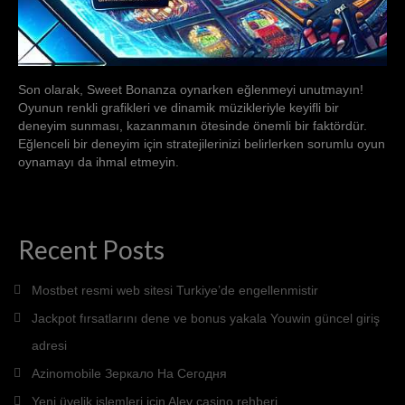
Son olarak, Sweet Bonanza oynarken eğlenmeyi unutmayın!
Oyunun renkli grafikleri ve dinamik müzikleriyle keyifli bir
deneyim sunması, kazanmanın ötesinde önemli bir faktördür.
Eğlenceli bir deneyim için stratejilerinizi belirlerken sorumlu oyun
oynamayı da ihmal etmeyin.
Recent Posts
Mostbet resmi web sitesi Turkiye’de engellenmistir
Jackpot fırsatlarını dene ve bonus yakala Youwin güncel giriş
adresi
Azinomobile Зеркало На Сегодня
Yeni üyelik işlemleri için Alev casino rehberi