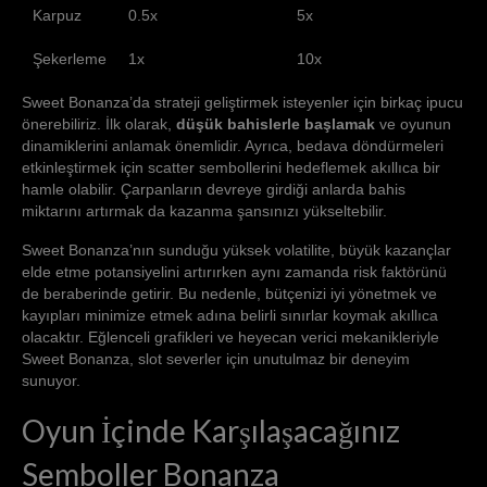
Karpuz
0.5x
5x
Şekerleme
1x
10x
Sweet Bonanza’da strateji geliştirmek isteyenler için birkaç ipucu
önerebiliriz. İlk olarak,
düşük bahislerle başlamak
ve oyunun
dinamiklerini anlamak önemlidir. Ayrıca, bedava döndürmeleri
etkinleştirmek için scatter sembollerini hedeflemek akıllıca bir
hamle olabilir. Çarpanların devreye girdiği anlarda bahis
miktarını artırmak da kazanma şansınızı yükseltebilir.
Sweet Bonanza’nın sunduğu yüksek volatilite, büyük kazançlar
elde etme potansiyelini artırırken aynı zamanda risk faktörünü
de beraberinde getirir. Bu nedenle, bütçenizi iyi yönetmek ve
kayıpları minimize etmek adına belirli sınırlar koymak akıllıca
olacaktır. Eğlenceli grafikleri ve heyecan verici mekanikleriyle
Sweet Bonanza, slot severler için unutulmaz bir deneyim
sunuyor.
Oyun İçinde Karşılaşacağınız
Semboller Bonanza