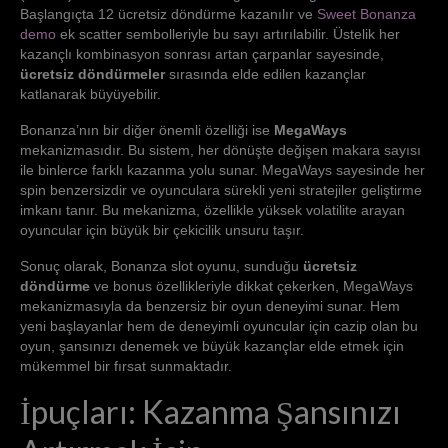
Başlangıçta 12 ücretsiz döndürme kazanılır ve
Sweet Bonanza
demo
ek scatter sembolleriyle bu sayı artırılabilir. Üstelik her
kazançlı kombinasyon sonrası artan çarpanlar sayesinde,
ücretsiz döndürmeler
sırasında elde edilen kazançlar
katlanarak büyüyebilir.
Bonanza’nın bir diğer önemli özelliği ise
MegaWays
mekanizmasıdır. Bu sistem, her dönüşte değişen makara sayısı
ile binlerce farklı kazanma yolu sunar. MegaWays sayesinde her
spin benzersizdir ve oyunculara sürekli yeni stratejiler geliştirme
imkanı tanır. Bu mekanizma, özellikle yüksek volatilite arayan
oyuncular için büyük bir çekicilik unsuru taşır.
Sonuç olarak, Bonanza slot oyunu, sunduğu
ücretsiz
döndürme
ve bonus özellikleriyle dikkat çekerken, MegaWays
mekanizmasıyla da benzersiz bir oyun deneyimi sunar. Hem
yeni başlayanlar hem de deneyimli oyuncular için cazip olan bu
oyun, şansınızı denemek ve büyük kazançlar elde etmek için
mükemmel bir fırsat sunmaktadır.
İpuçları: Kazanma Şansınızı